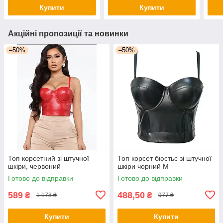
Купити
Купити
Акційні пропозиції та новинки
–50%
–50%
Топ корсетний зі штучної
Топ корсет бюстьє зі штучної
шкіри, червоний
шкіри чорний М
Готово до відправки
Готово до відправки
589
488,50
₴
₴
1 178 ₴
977 ₴
Купити
Купити