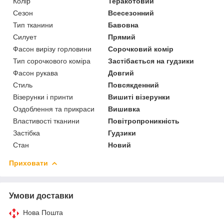
Колір
Теракотовий
Сезон
Всесезонний
Тип тканини
Бавовна
Силует
Прямий
Фасон вирізу горловини
Сорочковий комір
Тип сорочкового коміра
Застібається на гудзики
Фасон рукава
Довгий
Стиль
Повсякденний
Візерунки і принти
Вишиті візерунки
Оздоблення та прикраси
Вишивка
Властивості тканини
Повітропроникність
Застібка
Гудзики
Стан
Новий
Приховати
Умови доставки
Нова Пошта