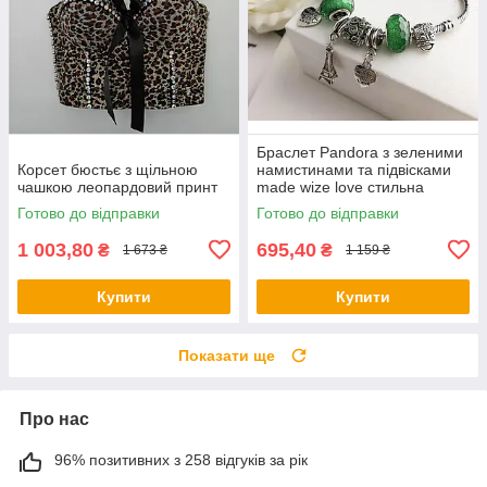
Браслет Pandora з зеленими
Корсет бюстьє з щільною
намистинами та підвісками
чашкою леопардовий принт
made wize love стильна
прикраса
Готово до відправки
Готово до відправки
1 003,80
695,40
₴
₴
1 673 ₴
1 159 ₴
Купити
Купити
Показати ще
Про нас
96% позитивних з 258 відгуків за рік