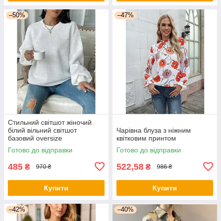
–50%
–47%
Стильний світшот жіночий
білий вільний світшот
Чарівна блуза з ніжним
базовий oversize
квітковим принтом
Готово до відправки
Готово до відправки
485
522,58
₴
₴
970 ₴
986 ₴
Купити
Купити
–42%
–40%