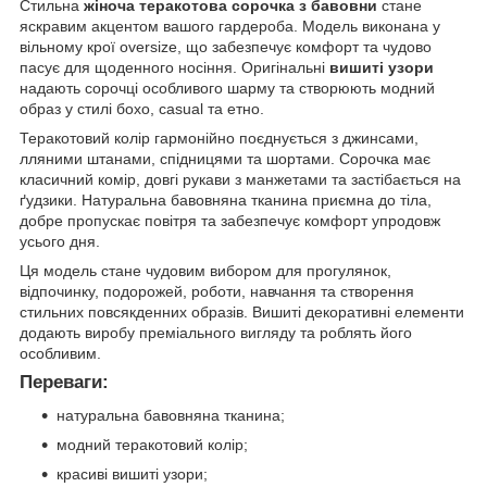
Стильна
жіноча теракотова сорочка з бавовни
стане
яскравим акцентом вашого гардероба. Модель виконана у
вільному крої oversize, що забезпечує комфорт та чудово
пасує для щоденного носіння. Оригінальні
вишиті узори
надають сорочці особливого шарму та створюють модний
образ у стилі бохо, casual та етно.
Теракотовий колір гармонійно поєднується з джинсами,
лляними штанами, спідницями та шортами. Сорочка має
класичний комір, довгі рукави з манжетами та застібається на
ґудзики. Натуральна бавовняна тканина приємна до тіла,
добре пропускає повітря та забезпечує комфорт упродовж
усього дня.
Ця модель стане чудовим вибором для прогулянок,
відпочинку, подорожей, роботи, навчання та створення
стильних повсякденних образів. Вишиті декоративні елементи
додають виробу преміального вигляду та роблять його
особливим.
Переваги:
натуральна бавовняна тканина;
модний теракотовий колір;
красиві вишиті узори;