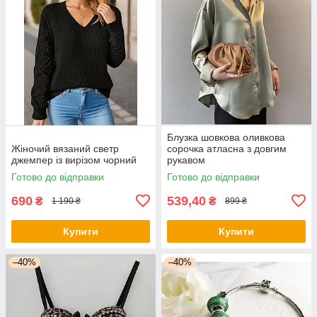
Блузка шовкова оливкова
Жіночий вязаний светр
сорочка атласна з довгим
джемпер із вирізом чорний
рукавом
Готово до відправки
Готово до відправки
690
539,40
₴
₴
1 190 ₴
899 ₴
Купити
Купити
–40%
–40%