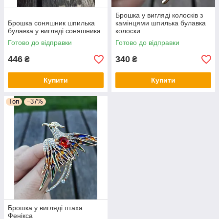
Брошка у вигляді колосків з
Брошка соняшник шпилька
камінцями шпилька булавка
булавка у вигляді соняшника
колоски
Готово до відправки
Готово до відправки
446
340
₴
₴
Купити
Купити
Топ
–37%
Брошка у вигляді птаха
Фенікса