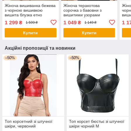
Жіноча вишиванка бежева
Жіноча теракотова
Жіно
з чорною вишивкою
сорочка з бавовни з
чорн
вишита блузка етно
вишитими узорами
виши
сорочка в українському
оверсайз блузка з довгим
з до
1 299
1 049
1 1
₴
₴
1 599 ₴
1 149 ₴
стилі ONESIZE
рукавом стиль бохо
крою
вільний крій
повс
Купити
Купити
Акційні пропозиції та новинки
–50%
–50%
Топ корсетний зі штучної
Топ корсет бюстьє зі штучної
шкіри, червоний
шкіри чорний М