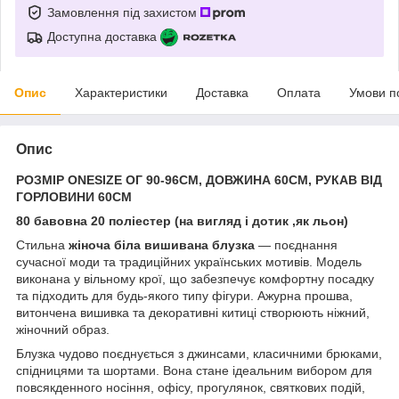
Замовлення під захистом
Доступна доставка
Опис
Характеристики
Доставка
Оплата
Умови п
Опис
РОЗМІР ONESIZE ОГ 90-96СМ, ДОВЖИНА 60СМ, РУКАВ ВІД
ГОРЛОВИНИ 60СМ
80 бавовна 20 поліестер (на вигляд і дотик ,як льон)
Стильна
жіноча біла вишивана блузка
— поєднання
сучасної моди та традиційних українських мотивів. Модель
виконана у вільному крої, що забезпечує комфортну посадку
та підходить для будь-якого типу фігури. Ажурна прошва,
витончена вишивка та декоративні китиці створюють ніжний,
жіночний образ.
Блузка чудово поєднується з джинсами, класичними брюками,
спідницями та шортами. Вона стане ідеальним вибором для
повсякденного носіння, офісу, прогулянок, святкових подій,