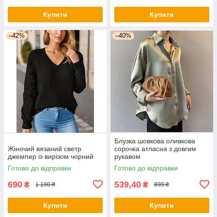
Купити
Купити
–42%
–40%
Блузка шовкова оливкова
Жіночий вязаний светр
сорочка атласна з довгим
джемпер із вирізом чорний
рукавом
Готово до відправки
Готово до відправки
690
539,40
₴
₴
1 190 ₴
899 ₴
Купити
Купити