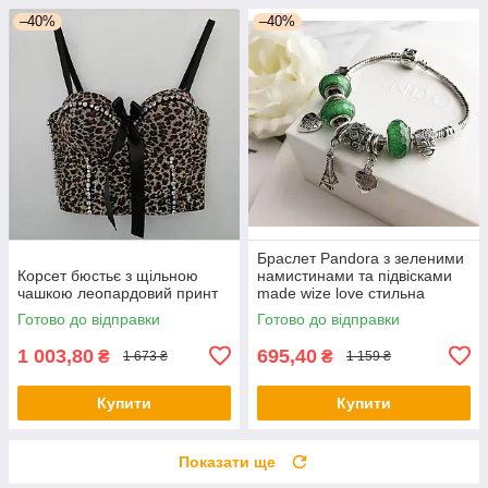
–40%
–40%
Браслет Pandora з зеленими
Корсет бюстьє з щільною
намистинами та підвісками
чашкою леопардовий принт
made wize love стильна
прикраса
Готово до відправки
Готово до відправки
1 003,80
695,40
₴
₴
1 673 ₴
1 159 ₴
Купити
Купити
Показати ще