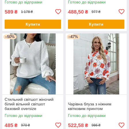
Готово до відправки
Готово до відправки
589
488,50
₴
₴
1 178 ₴
977 ₴
Купити
Купити
–50%
–47%
Стильний світшот жіночий
білий вільний світшот
Чарівна блуза з ніжним
базовий oversize
квітковим принтом
Готово до відправки
Готово до відправки
485
522,58
₴
₴
970 ₴
986 ₴