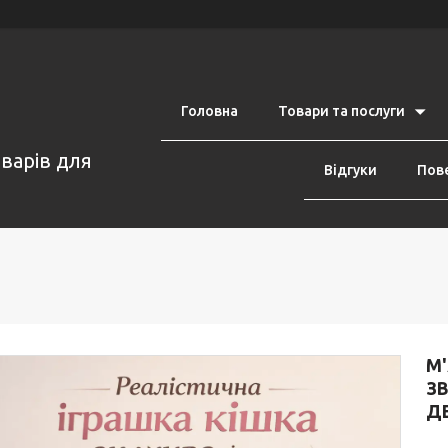
Головна
Товари та послуги
оварів для
Відгуки
Пове
М'
З
Д