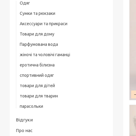
Одяг
Сумки та рюкзаки
Жіночий одяг
Аксессуари та прикраси
Жіночі піжами
Товари для дому
Біжутерія
Парфумована вода
жіночі та чоловічі гаманці
еротична білизна
спортивний одяг
товари для дітей
товари для тварин
парасольки
Відгуки
Про нас