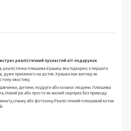
тистрес реалістичний пухнастий кіт подарунок
а, реалістична плюшева іграшка, яка підкорює з першого
а, дуже приємного на дотик. Іграшка має вигляд як
стому хвостику.
я дівчинки, дитини, подруги або коханої людини. Плюшева
а, Новий рік або просто як милий сюрприз без приводу.
 кімнату,спанку або фотозону.Реалістичний плюшевий котик
й.