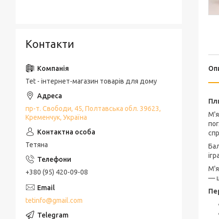
Контакти
Оп
Tet - інтернет-магазин товарів для дому
Пл
пр-т. Свободи, 45, Полтавська обл. 39623,
М'я
Кременчук, Україна
пог
спр
Тетяна
Бал
ігр
М'я
+380 (95) 420-09-08
— ц
Пе
tetinfo@gmail.com