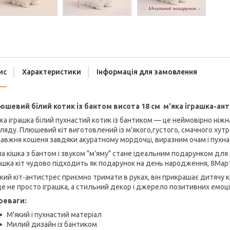
ис
Характеристики
Інформація для замовлення
юшевий білий котик із бантом висота 18 см м'яка іграшка-ан
ка іграшка білий пухнастий котик із бантиком — це неймовірно ніжн
ляду. Плюшевий кіт виготовлений із м'якого,густого, смачного хутр
авжня кошеня завдяки акуратному мордочці, виразним очам і пухна
а кішка з бантом і звуком "м'яму" стане ідеальним подарунком дл
ашка кіт чудово підходить як подарунок на день народження, 8Март
кий кіт-антистрес приємно тримати в руках, він прикрашає дитячу
е не просто іграшка, а стильний декор і джерело позитивних емоці
реваги:
М'який і пухнастий матеріал
Милий дизайн із бантиком