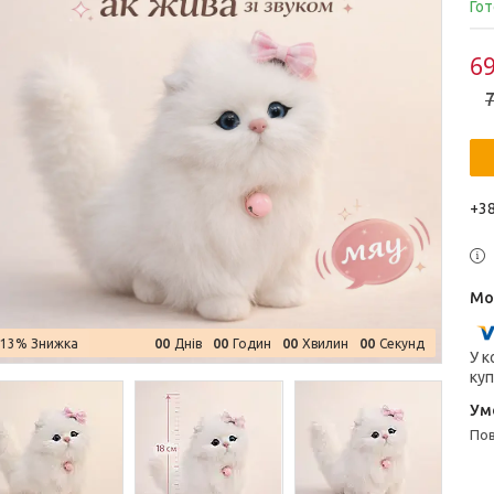
Гот
69
7
+38
0
0
0
0
0
0
0
0
–13%
Днів
Годин
Хвилин
Секунд
У к
куп
п