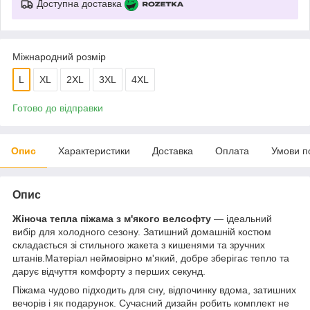
Доступна доставка
Міжнародний розмір
L
XL
2XL
3XL
4XL
Готово до відправки
Опис
Характеристики
Доставка
Оплата
Умови п
Опис
Жіноча тепла піжама з м'якого велсофту
— ідеальний
вибір для холодного сезону. Затишний домашній костюм
складається зі стильного жакета з кишенями та зручних
штанів.Матеріал неймовірно м'який, добре зберігає тепло та
дарує відчуття комфорту з перших секунд.
Піжама чудово підходить для сну, відпочинку вдома, затишних
вечорів і як подарунок. Сучасний дизайн робить комплект не