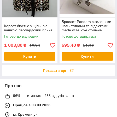
Браслет Pandora з зеленими
Корсет бюстьє з щільною
намистинами та підвісками
чашкою леопардовий принт
made wize love стильна
прикраса
Готово до відправки
Готово до відправки
1 003,80
695,40
₴
₴
1 673 ₴
1 159 ₴
Купити
Купити
Показати ще
Про нас
96% позитивних з 258 відгуків за рік
Працює з 03.03.2023
м. Кременчук