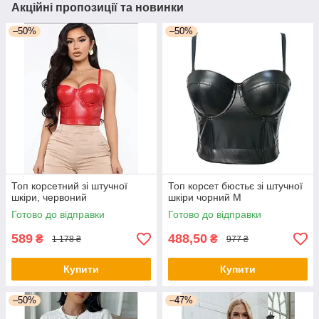
Акційні пропозиції та новинки
–50%
–50%
Топ корсетний зі штучної
Топ корсет бюстьє зі штучної
шкіри, червоний
шкіри чорний М
Готово до відправки
Готово до відправки
589
488,50
₴
₴
1 178 ₴
977 ₴
Купити
Купити
–50%
–47%