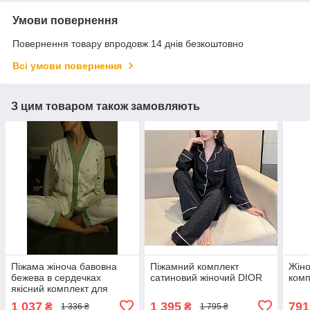
Умови повернення
Повернення товару впродовж 14 днів безкоштовно
Всі умови повернення
З цим товаром також замовляють
Піжама жіноча бавовна
Піжамний комплект
Жіно
бежева в сердечках
сатиновий жіночий DIOR
комп
якісний комплект для
дому сорочка і штани
1 037
1 395
791
₴
₴
1 336 ₴
1 795 ₴