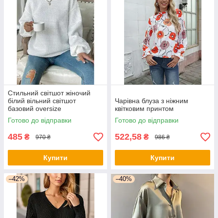
Стильний світшот жіночий
білий вільний світшот
Чарівна блуза з ніжним
базовий oversize
квітковим принтом
Готово до відправки
Готово до відправки
485
522,58
₴
₴
970 ₴
986 ₴
Купити
Купити
–42%
–40%