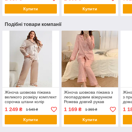
Купити
Купити
Подібні товари компанії
Жіноча шовкова піжама
Жіноча шовкова піжама з
Жіно
великого розміру комплект
леопардовим візерунком
з пр
сорочка штани колір
Рожева довгий рукав
дома
шампань комфорт для сну
комплект для дому та сну
соро
1 249
1 169
1 1
₴
₴
1 549 ₴
1 369 ₴
та дому
Купити
Купити