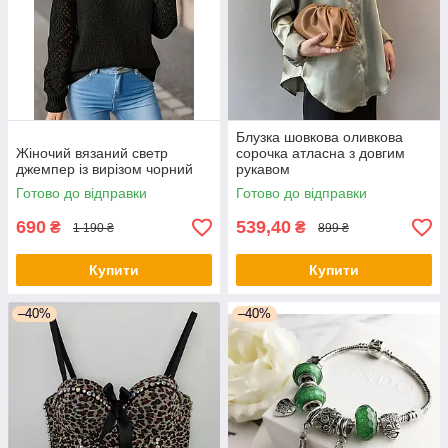
Блузка шовкова оливкова
Жіночий вязаний светр
сорочка атласна з довгим
джемпер із вирізом чорний
рукавом
Готово до відправки
Готово до відправки
690
539,40
₴
₴
1 190 ₴
899 ₴
Купити
Купити
–40%
–40%