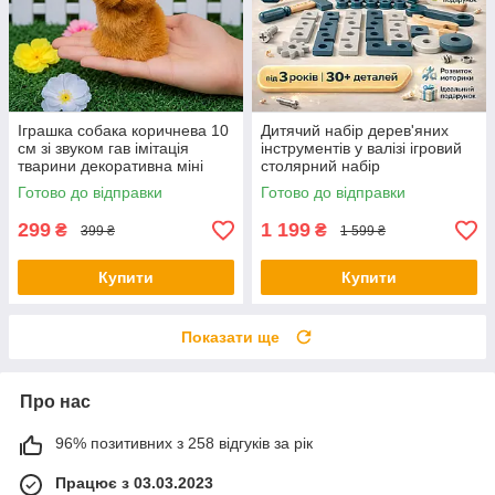
Іграшка собака коричнева 10
Дитячий набір дерев'яних
см зі звуком гав імітація
інструментів у валізі ігровий
тварини декоративна міні
столярний набір
собачка
розвивальний конструктор
Готово до відправки
Готово до відправки
для дітей
299
1 199
₴
₴
399 ₴
1 599 ₴
Купити
Купити
Показати ще
Про нас
96% позитивних з 258 відгуків за рік
Працює з 03.03.2023