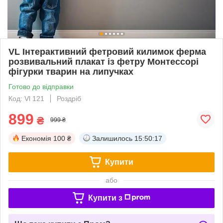
VL Інтерактивний фетровий килимок ферма
розвивальний плакат із фетру Монтессорі
фігурки тварин на липучках
Готово до відправки
Код: Vl 121
Роздріб
899
₴
999 ₴
Економія
100 ₴
Залишилось
15:50:16
Купити
або
Купити з