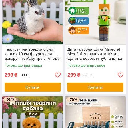
Реалістична іграшка сірий
Дитяча зубна щітка Minecraft
кролик 10 см фігурка для
Alex 2в1 з ковпачком м'яка
декору інтер'єру кріль імітація
щетина дорожня зубна щітка
тварини кролик
для дітей
Готово до відправки
Готово до відправки
299
299
₴
₴
399 ₴
399 ₴
Купити
Купити
–25%
–25%