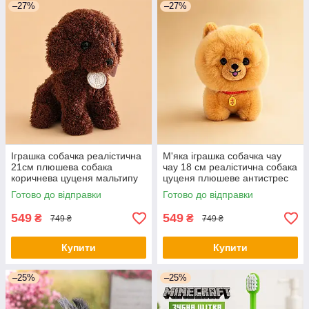
–27%
–27%
Іграшка собачка реалістична
М'яка іграшка собачка чау
21см плюшева собака
чау 18 см реалістична собака
коричнева цуценя мальтипу
цуценя плюшеве антистрес
антистрес декор подарунок
подарунок
Готово до відправки
Готово до відправки
549
549
₴
₴
749 ₴
749 ₴
Купити
Купити
–25%
–25%