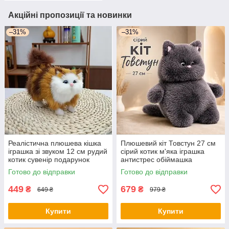
Акційні пропозиції та новинки
–31%
–31%
Реалістична плюшева кішка
Плюшевий кіт Товстун 27 см
іграшка зі звуком 12 см рудий
сірий котик м'яка іграшка
котик сувенір подарунок
антистрес обіймашка
дітям і дорослим
подарунок
Готово до відправки
Готово до відправки
449
679
₴
₴
649 ₴
979 ₴
Купити
Купити