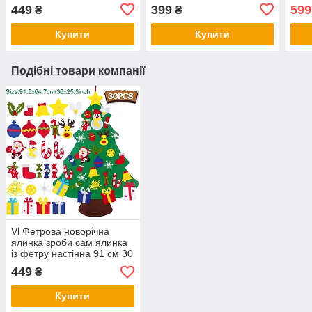
іграшок goldentree
реалістична іграшка для
хвос
449
399
599
₴
₴
дітей декору будинку
офісу
Купити
Купити
Подібні товари компанії
Vl Фетрова новорічна
ялинка зроби сам ялинка
із фетру настінна 91 см 30
іграшок goldentree
449
₴
Купити