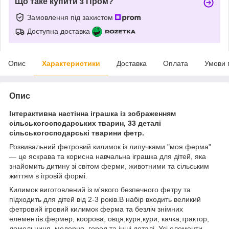
Що таке купити з Пром?
Замовлення під захистом
Доступна доставка
Опис
Характеристики
Доставка
Оплата
Умови 
Опис
Інтерактивна настінна іграшка із зображенням
сільськогосподарських тварин, 33 деталі
сільськогосподарські тварини фетр.
Розвивальний фетровий килимок із липучками "моя ферма"
— це яскрава та корисна навчальна іграшка для дітей, яка
знайомить дитину зі світом ферми, животними та сільським
життям в ігровій формі.
Килимок виготовлений із м'якого безпечного фетру та
підходить для дітей від 2-3 років.В набір входить великий
фетровий ігровий килимок ферма та безліч знімних
елементів:фермер, коорова, овця,куря,кури, качка,трактор,
домельниця, модерно, город та інші деталі. Усі елементи