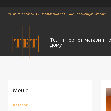
пр-т. Свободи, 45, Полтавська обл. 39623, Кременчук, Україна
Tet - інтернет-магазин т
дому
Каталог