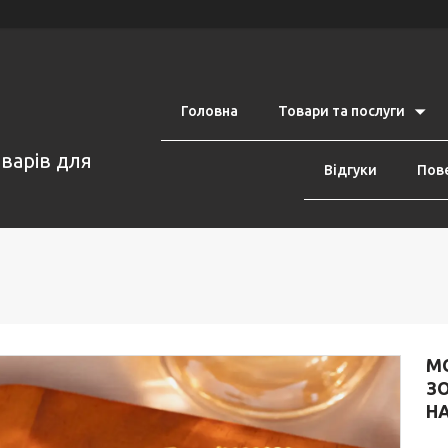
Головна
Товари та послуги
оварів для
Відгуки
Пове
М
З
НА