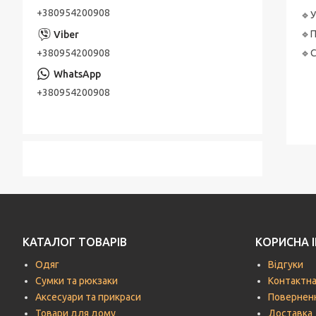
+380954200908
🔹️
🔹️
+380954200908
🔹️
+380954200908
КАТАЛОГ ТОВАРІВ
КОРИСНА 
Одяг
Відгуки
Сумки та рюкзаки
Контактна
Аксесуари та прикраси
Поверненн
Товари для дому
Доставка