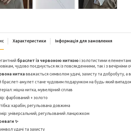
ис
Характеристики
Інформація для замовлення
егантний
браслет із червоною ниткою
і золотистими елементами 
овікам, чудово поєднується як із повсякденними, так і з вечірніми
рвона нитка
вважається символом удачі, захисту та добробуту, а
й браслет-амулет стане чудовим подарунком на будь-який випадо
еріал: міцна нитка, мувелірний сплав
ір: фарбований + золото
тібка: карабін, регульована довжина
змір: універсальний, регульований ланцюжком
реваги ✨️
имвол удачі та захисту