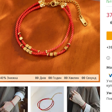
Гот
37
6
+38
0
0
0
0
0
0
0
0
–40%
Днів
Годин
Хвилин
Секунд
У к
куп
п