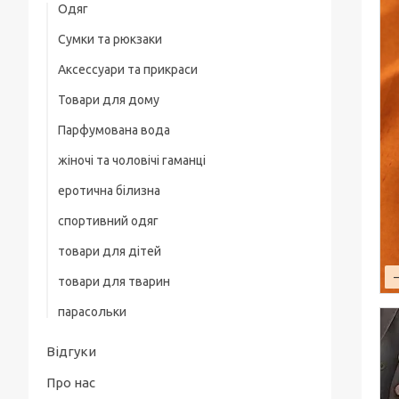
Одяг
Сумки та рюкзаки
Жіночий одяг
Аксессуари та прикраси
Жіночі піжами
Товари для дому
Біжутерія
Парфумована вода
жіночі та чоловічі гаманці
еротична білизна
спортивний одяг
товари для дітей
товари для тварин
парасольки
Відгуки
Про нас