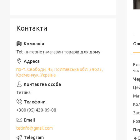
Контакти
Оп
Tet - інтернет-магазин товарів для дому
Ел
пр-т. Свободи, 45, Полтавська обл. 39623,
чол
Кременчук, Україна
Че
Це
Тетяна
Мат
Кол
+380 (95) 420-09-08
Зас
Ро
tetinfo@gmail.com
Пе
🔹️
С