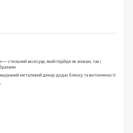
— стильний аксесуар, який підійде як жінкам, так і
 образами
 вишуканий металевий декор додає блиску та витонченості.
к.