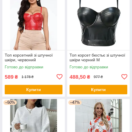
Топ корсетний зі штучної
Топ корсет бюстьє зі штучної
шкіри, червоний
шкіри чорний М
Готово до відправки
Готово до відправки
589
488,50
₴
₴
1 178 ₴
977 ₴
Купити
Купити
–50%
–47%