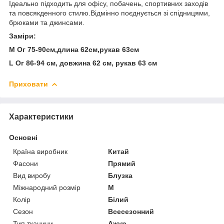
Ідеально підходить для офісу, побачень, спортивних заходів
та повсякденного стилю.Відмінно поєднується зі спідницями,
брюками та джинсами.
Заміри:
М Ог 75-90см,длина 62см,рукав 63см
L Ог 86-94 см, довжина 62 см, рукав 63 см
Приховати
Характеристики
Основні
Країна виробник
Китай
Фасони
Прямий
Вид виробу
Блузка
Міжнародний розмір
M
Колір
Білий
Сезон
Всесезонний
Тип тканини
Ажур