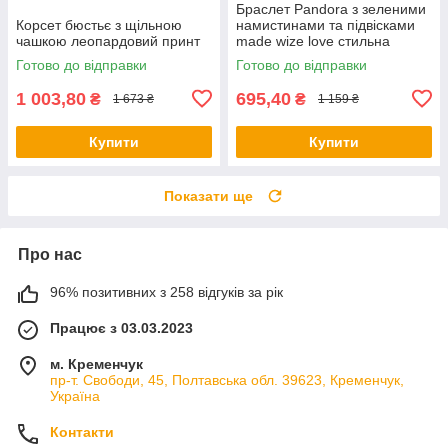
Браслет Pandora з зеленими
Корсет бюстьє з щільною
намистинами та підвісками
чашкою леопардовий принт
made wize love стильна
прикраса
Готово до відправки
Готово до відправки
1 003,80
695,40
₴
₴
1 673 ₴
1 159 ₴
Купити
Купити
Показати ще
Про нас
96% позитивних з 258 відгуків за рік
Працює з 03.03.2023
м. Кременчук
пр-т. Свободи, 45, Полтавська обл. 39623, Кременчук,
Україна
Контакти