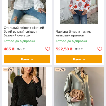
Стильний світшот жіночий
білий вільний світшот
Чарівна блуза з ніжним
базовий oversize
квітковим принтом
Готово до відправки
Готово до відправки
485
522,58
₴
₴
970 ₴
986 ₴
Купити
Купити
–42%
–40%