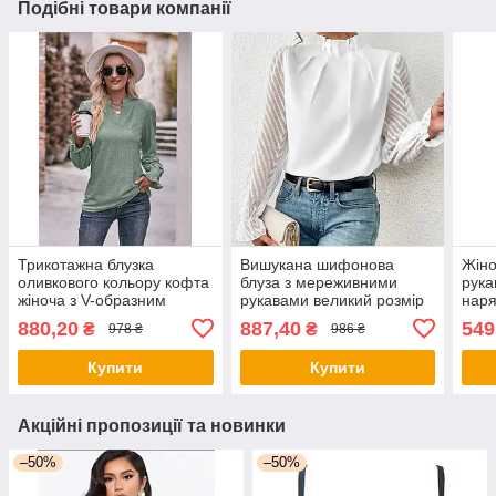
Подібні товари компанії
Трикотажна блузка
Вишукана шифонова
Жіно
оливкового кольору кофта
блуза з мереживними
рука
жіноча з V-образним
рукавами великий розмір
наря
вирізом і манжетом на
стре
880,20
887,40
549
₴
₴
978 ₴
986 ₴
резинці
Купити
Купити
Акційні пропозиції та новинки
–50%
–50%