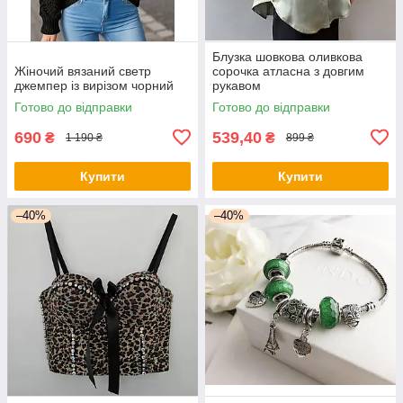
Блузка шовкова оливкова
Жіночий вязаний светр
сорочка атласна з довгим
джемпер із вирізом чорний
рукавом
Готово до відправки
Готово до відправки
690
539,40
₴
₴
1 190 ₴
899 ₴
Купити
Купити
–40%
–40%