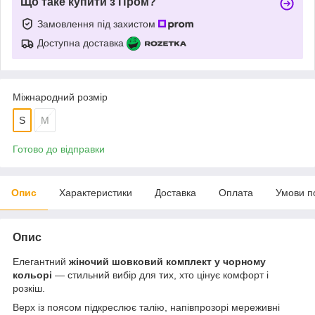
Що таке купити з Пром?
Замовлення під захистом
Доступна доставка
Міжнародний розмір
S
M
Готово до відправки
Опис
Характеристики
Доставка
Оплата
Умови п
Опис
Елегантний
жіночий шовковий комплект у чорному
кольорі
— стильний вибір для тих, хто цінує комфорт і
розкіш.
Верх із поясом підкреслює талію, напівпрозорі мереживні