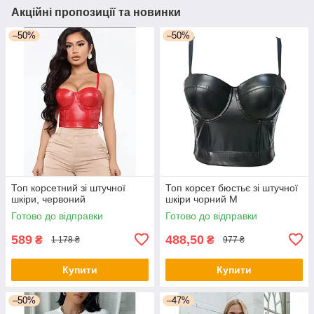
Акційні пропозиції та новинки
–50%
–50%
Топ корсетний зі штучної
Топ корсет бюстьє зі штучної
шкіри, червоний
шкіри чорний М
Готово до відправки
Готово до відправки
589
488,50
₴
₴
1 178 ₴
977 ₴
Купити
Купити
–50%
–47%