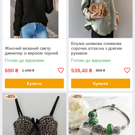
Блузка шовкова оливкова
Жіночий вязаний светр
сорочка атласна з довгим
джемпер із вирізом чорний
рукавом
Готово до відправки
Готово до відправки
690
539,40
₴
₴
1 190 ₴
899 ₴
Купити
Купити
–40%
–40%