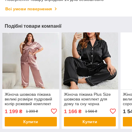
Всі умови повернення
Подібні товари компанії
Жіноча шовкова піжама
Жіноча піжама Plus Size
Жіно
великі розміри пудровий
шовкова комплект для
вели
колір рожевий комплект
дому та сну чорна
соро
для дому сорочка і штани
шамп
1 199
1 166
1 5
₴
₴
1 399 ₴
1 566 ₴
та д
Купити
Купити