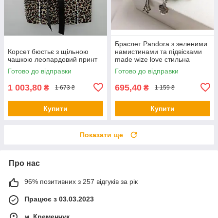
Браслет Pandora з зеленими
Корсет бюстьє з щільною
намистинами та підвісками
чашкою леопардовий принт
made wize love стильна
прикраса
Готово до відправки
Готово до відправки
1 003,80
695,40
₴
₴
1 673 ₴
1 159 ₴
Купити
Купити
Показати ще
Про нас
96% позитивних з 257 відгуків за рік
Працює з 03.03.2023
м. Кременчук