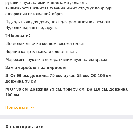
рукави з пухнастими манжетами додають
вишуканості.Сатинова тканина ніжно струмує по фігурі,
створюючи витончений образ.
Підходить як для дому, так і для романтичних вечорів.
Чудовий варіант подарунка.
✨️
Переваги:
Шовковий жіночий костюм високої якості
Чорний колір-класика й елегантність
Мереживні рукави з декоративним пухнастим краєм
Заміри зроблені за виробом
S Ог 96 см, довжина 75 см, рукав 58 см, Об 106 см,
довжина 99 см
М Ог 98 см, довжина 75 см, трій 59 см, Вб 110 см, довжина
100 см
Приховати
Характеристики