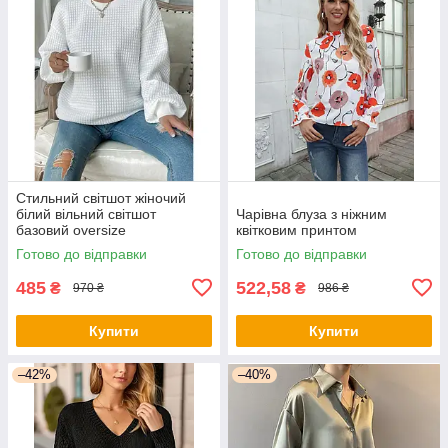
Стильний світшот жіночий
білий вільний світшот
Чарівна блуза з ніжним
базовий oversize
квітковим принтом
Готово до відправки
Готово до відправки
485
522,58
₴
₴
970 ₴
986 ₴
Купити
Купити
–42%
–40%