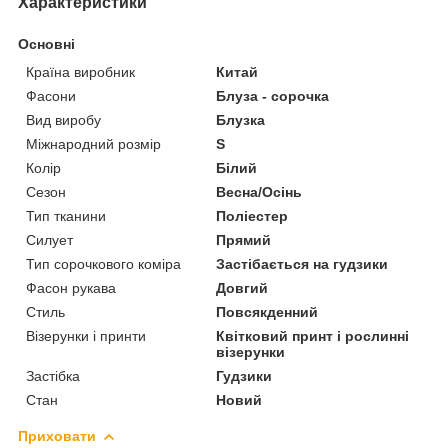
Характеристики
Основні
Країна виробник
Китай
Фасони
Блуза - сорочка
Вид виробу
Блузка
Міжнародний розмір
S
Колір
Білий
Сезон
Весна/Осінь
Тип тканини
Поліестер
Силует
Прямий
Тип сорочкового коміра
Застібається на гудзики
Фасон рукава
Довгий
Стиль
Повсякденний
Візерунки і принти
Квітковий принт і рослинні
візерунки
Застібка
Гудзики
Стан
Новий
Приховати