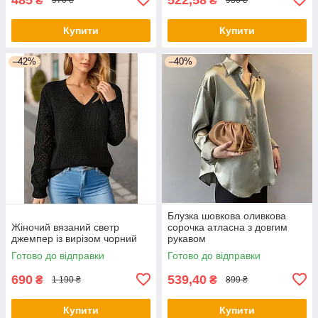
₴
₴
970 ₴
986 ₴
Купити
Купити
–42%
–40%
Блузка шовкова оливкова
Жіночий вязаний светр
сорочка атласна з довгим
джемпер із вирізом чорний
рукавом
Готово до відправки
Готово до відправки
690
539,40
₴
₴
1 190 ₴
899 ₴
Купити
Купити