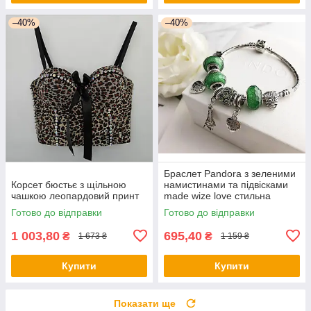
–40%
–40%
Браслет Pandora з зеленими
Корсет бюстьє з щільною
намистинами та підвісками
чашкою леопардовий принт
made wize love стильна
прикраса
Готово до відправки
Готово до відправки
1 003,80
695,40
₴
₴
1 673 ₴
1 159 ₴
Купити
Купити
Показати ще