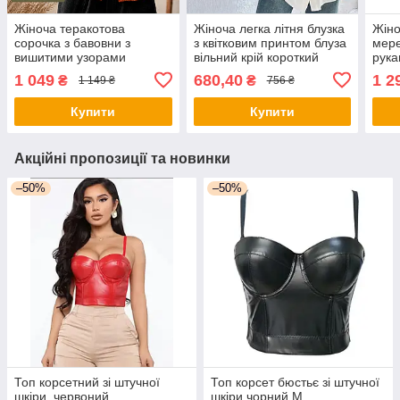
Жіноча теракотова
Жіноча легка літня блузка
Жіно
сорочка з бавовни з
з квітковим принтом блуза
мере
вишитими узорами
вільний крій короткий
рука
оверсайз блузка з довгим
рукав
клас
1 049
680,40
1 2
₴
₴
1 149 ₴
756 ₴
рукавом стиль бохо
стій
вільний крій
Купити
Купити
Акційні пропозиції та новинки
–50%
–50%
Топ корсетний зі штучної
Топ корсет бюстьє зі штучної
шкіри, червоний
шкіри чорний М