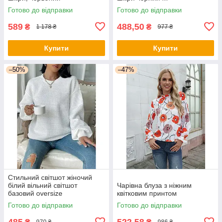
Готово до відправки
Готово до відправки
589
488,50
₴
₴
1 178 ₴
977 ₴
Купити
Купити
–50%
–47%
Стильний світшот жіночий
білий вільний світшот
Чарівна блуза з ніжним
базовий oversize
квітковим принтом
Готово до відправки
Готово до відправки
485
522,58