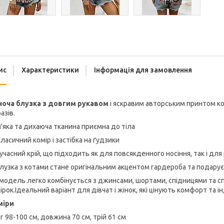
ис
Характеристики
Інформація для замовлення
ноча блузка з довгим рукавом
і яскравим авторським принтом ко
азів.
'яка та дихаюча тканина приємна до тіла
Класичний комір і застібка на ґудзики
учасний крій, що підходить як для повсякденного носіння, так і дл
лузка з котами стане оригінальним акцентом гардероба та подарує
модель легко комбінується з джинсами, шортами, спідницями та сп
ірок.Ідеальний варіант для дівчат і жінок, які цінують комфорт та і
міри
г 98-100 см, довжина 70 см, трій 61 см