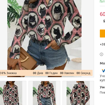
Гот
60
9
+38
0
0
0
0
0
0
0
0
–38%
Днів
Годин
Хвилин
Секунд
У к
куп
п