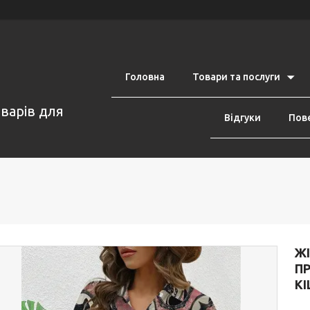
Головна
Товари та послуги
оварів для
Відгуки
Пове
Ж
П
К