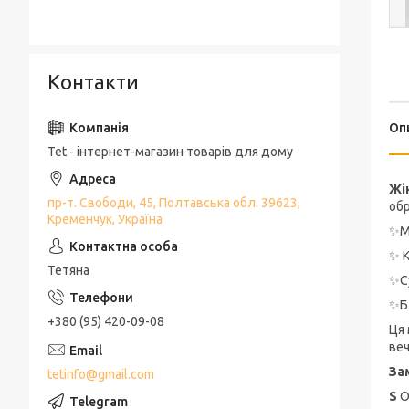
Контакти
Оп
Tet - інтернет-магазин товарів для дому
Жі
пр-т. Свободи, 45, Полтавська обл. 39623,
обр
Кременчук, Україна
✨️М
✨️ 
Тетяна
✨️С
✨️Б
+380 (95) 420-09-08
Ця 
веч
За
tetinfo@gmail.com
S
О