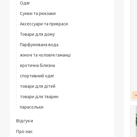
Одяг
Сумки та рюкзаки
Жіночий одяг
Аксессуари та прикраси
Жіночі піжами
Товари для дому
Біжутерія
Парфумована вода
жіночі та чоловічі гаманці
еротична білизна
спортивний одяг
товари для дітей
товари для тварин
парасольки
Відгуки
Про нас