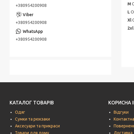
М
О
+380954200908
L
О
Xl
+380954200908
2x
+380954200908
КАТАЛОГ ТОВАРІВ
КОРИСНА 
Одяг
Відгуки
Сумки та рюкзаки
Контактна
Аксесуари та прикраси
Поверненн
Товари для дому
Доставка