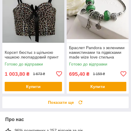
Браслет Pandora з зеленими
Корсет бюстьє з щільною
намистинами та підвісками
чашкою леопардовий принт
made wize love стильна
прикраса
Готово до відправки
Готово до відправки
1 003,80
695,40
₴
₴
1 673 ₴
1 159 ₴
Купити
Купити
Показати ще
Про нас
96% позитивних з 257 відгуків за рік