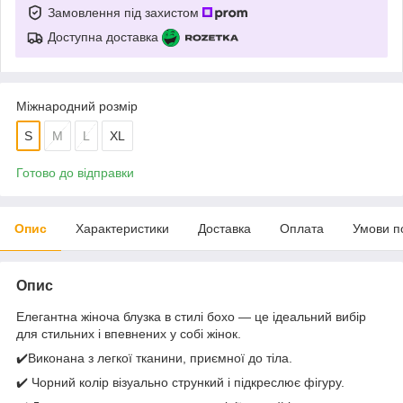
Замовлення під захистом
Доступна доставка
Міжнародний розмір
S
M
L
XL
Готово до відправки
Опис
Характеристики
Доставка
Оплата
Умови п
Опис
Елегантна жіноча блузка в стилі бохо — це ідеальний вибір
для стильних і впевнених у собі жінок.
✔️Виконана з легкої тканини, приємної до тіла.
✔️ Чорний колір візуально стрункий і підкреслює фігуру.