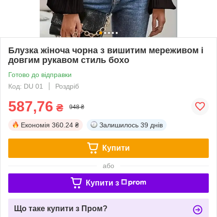
Блузка жіноча чорна з вишитим мереживом і
довгим рукавом стиль бохо
Готово до відправки
Код: DU 01
Роздріб
587,76
₴
948 ₴
Економія
360.24 ₴
Залишилось
39 днів
Купити
або
Купити з
Що таке купити з Пром?