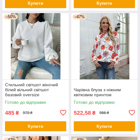
Купити
Купити
–50%
–47%
Стильний світшот жіночий
білий вільний світшот
Чарівна блуза з ніжним
базовий oversize
квітковим принтом
Готово до відправки
Готово до відправки
485
522,58
₴
₴
970 ₴
986 ₴
Купити
Купити
–42%
–40%