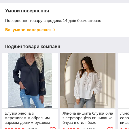
Умови повернення
Повернення товару впродовж 14 днів безкоштовно
Всі умови повернення
Подібні товари компанії
Блузка жіноча з
Жіноча вишита блузка біла
Жіно
мереживом V образним
з перфорацією вишиванка
соро
вирізом довгим рукавом
блуза в стилі бохо
виш
чорна
ONESIZE
овер