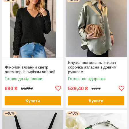
Блузка шовкова оливкова
Жіночий вязаний светр
сорочка атласна з довгим
джемпер із вирізом чорний
рукавом
Готово до відправки
Готово до відправки
690
539,40
₴
₴
1 190 ₴
899 ₴
Купити
Купити
–40%
–40%