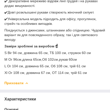
✔️ Декоративне мереживо вздовж лінії грудей і на рукавах
додає вишуканості.
✔️Довгі розкльошені рукави створюють жіночний силует.
✔️Універсальна модель підходить для офісу, прогулянок,
стрейч та особливих випадків.
Поєднується з джинсами, штанинами або спідницею. Чудовий
варіант як для повсякденного образу, так і для святкового
виходу.
Заміри зроблені за виробом ☝️
S Віг 94 см, довжина 65 см, ТБ 100 см, струмок 60 см
М Ог 96см,длина 65см,Об 102см,рукав 60см
L Ог 104 см, довжина 65 см, Об 108 см, трій 61 см
Xl Ог 108 см, довжина 67 см, ОТ 114 см, трій 61 см
Приховати
Характеристики
Основні