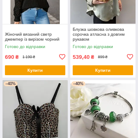
Блузка шовкова оливкова
Жіночий вязаний светр
сорочка атласна з довгим
джемпер із вирізом чорний
рукавом
Готово до відправки
Готово до відправки
690
539,40
₴
₴
1 190 ₴
899 ₴
Купити
Купити
–40%
–40%