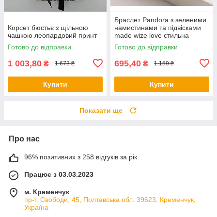
Браслет Pandora з зеленими
Корсет бюстьє з щільною
намистинами та підвісками
чашкою леопардовий принт
made wize love стильна
прикраса
Готово до відправки
Готово до відправки
1 003,80
695,40
₴
₴
1 673 ₴
1 159 ₴
Купити
Купити
Показати ще
Про нас
96% позитивних з 258 відгуків за рік
Працює з 03.03.2023
м. Кременчук
пр-т. Свободи, 45, Полтавська обл. 39623, Кременчук,
Україна