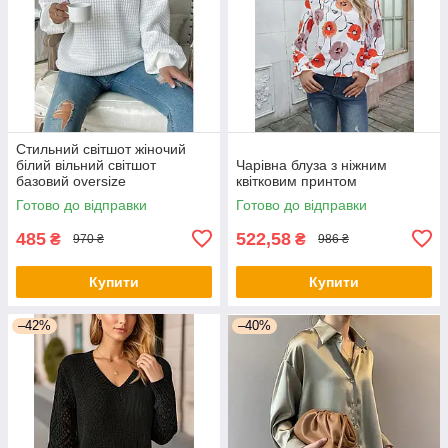
Стильний світшот жіночий
білий вільний світшот
Чарівна блуза з ніжним
базовий oversize
квітковим принтом
Готово до відправки
Готово до відправки
485
522,58
₴
₴
970 ₴
986 ₴
Купити
Купити
–42%
–40%