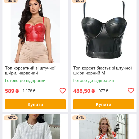
–50%
–50%
Топ корсетний зі штучної
Топ корсет бюстьє зі штучної
шкіри, червоний
шкіри чорний М
Готово до відправки
Готово до відправки
589
488,50
₴
₴
1 178 ₴
977 ₴
Купити
Купити
–50%
–47%