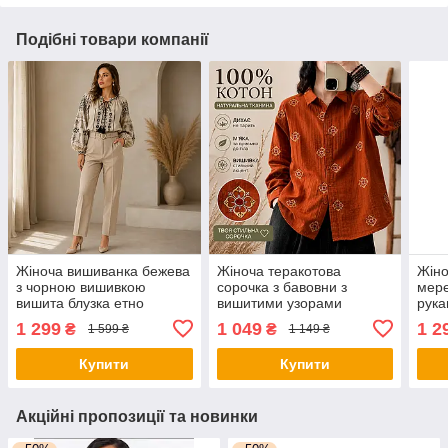
Подібні товари компанії
Жіноча вишиванка бежева
Жіноча теракотова
Жіно
з чорною вишивкою
сорочка з бавовни з
мере
вишита блузка етно
вишитими узорами
рука
сорочка в українському
оверсайз блузка з довгим
клас
1 299
1 049
1 2
₴
₴
1 599 ₴
1 149 ₴
стилі ONESIZE
рукавом стиль бохо
стій
вільний крій
Купити
Купити
Акційні пропозиції та новинки