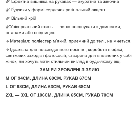
🌿 Ефектна вишивка на рукавах — акуратна та жіночна
🌿 Ґудзики у формі сердечок ригінальний акцент
🌿 Вільний крій
🌿Універсальний стиль — легко поєднувати з джинсами,
штанами або спідницею.
🔹️Матеріал: поліестер м'який, приємний до.тел., не мнеться.
🔹️Ідеальна для повсякденного носіння, короботи в офісі,
святкових заходів і фотосесій, створена для впевнених у собі
жінок, які хочуть мати стильний вигляд в будь-якому віці.
ЗАМІРИ ЗРОБЛЕНІ ЗІЗЛИЮ
М ОГ 94СМ, ДЛИНА 60СМ, РУКАВ 67СМ
L ОГ 98СМ, ДЛИНА 63СМ, РУКАВ 68СМ
2XL — 3XL ОГ 106СМ, ДЛИНА 65СМ, РУКАВ 70СМ