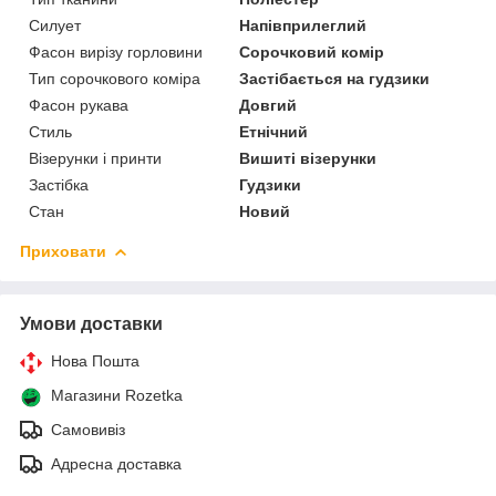
Силует
Напівприлеглий
Фасон вирізу горловини
Сорочковий комір
Тип сорочкового коміра
Застібається на гудзики
Фасон рукава
Довгий
Стиль
Етнічний
Візерунки і принти
Вишиті візерунки
Застібка
Гудзики
Стан
Новий
Приховати
Умови доставки
Нова Пошта
Магазини Rozetka
Самовивіз
Адресна доставка