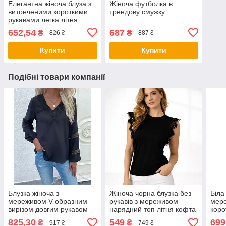
Елегантна жіноча блуза з
Жіноча футболка в
витонченими короткими
трендову смужку
рукавами легка літня
блузка з волошками великі
652,54
687
₴
₴
826 ₴
887 ₴
розміри
Купити
Купити
Подібні товари компанії
Блузка жіноча з
Жіноча чорна блузка без
Біла
мереживом V образним
рукавів з мереживом
мере
вирізом довгим рукавом
нарядний топ літня кофта
коро
чорна
стрейч
825,30
549
699
₴
₴
917 ₴
749 ₴