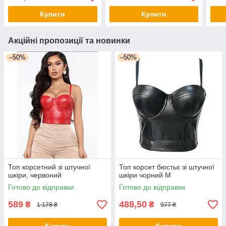
Купити
Купити
Акційні пропозиції та новинки
–50%
–50%
Топ корсетний зі штучної
Топ корсет бюстьє зі штучної
шкіри, червоний
шкіри чорний М
Готово до відправки
Готово до відправки
589
488,50
₴
₴
1 178 ₴
977 ₴