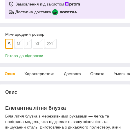
Замовлення під захистом
Доступна доставка
Міжнародний розмір
S
M
L
XL
2XL
Готово до відправки
Опис
Характеристики
Доставка
Оплата
Умови п
Опис
Елегантна літня блузка
Біла літня блузка з мереживними рукавами — легка та
повітряна модель, яка підкреслить вашу жіночність та
вишуканий стиль. Виготовлена з дихаючого поліестеру, який