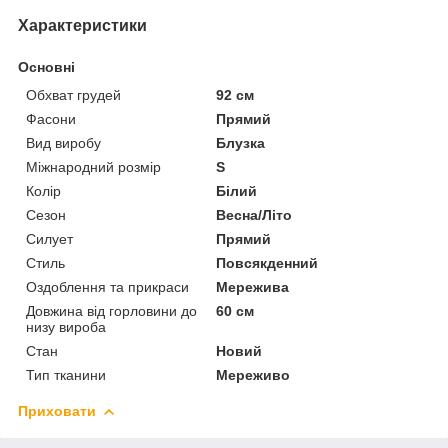
Характеристики
Основні
Обхват грудей
92 см
Фасони
Прямий
Вид виробу
Блузка
Міжнародний розмір
S
Колір
Білий
Сезон
Весна/Літо
Силует
Прямий
Стиль
Повсякденний
Оздоблення та прикраси
Мережива
Довжина від горловини до
60 см
низу вироба
Стан
Новий
Тип тканини
Мереживо
Приховати