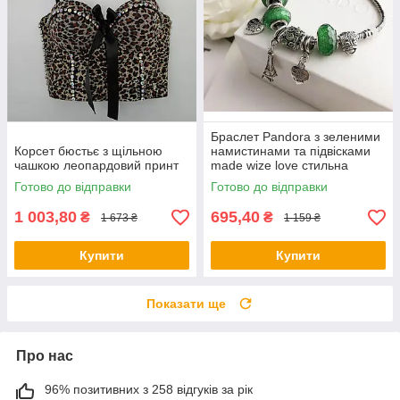
Браслет Pandora з зеленими
Корсет бюстьє з щільною
намистинами та підвісками
чашкою леопардовий принт
made wize love стильна
прикраса
Готово до відправки
Готово до відправки
1 003,80
695,40
₴
₴
1 673 ₴
1 159 ₴
Купити
Купити
Показати ще
Про нас
96% позитивних з 258 відгуків за рік