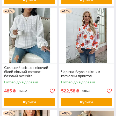
Купити
Купити
–50%
–47%
Стильний світшот жіночий
білий вільний світшот
Чарівна блуза з ніжним
базовий oversize
квітковим принтом
Готово до відправки
Готово до відправки
485
522,58
₴
₴
970 ₴
986 ₴
Купити
Купити
–42%
–40%