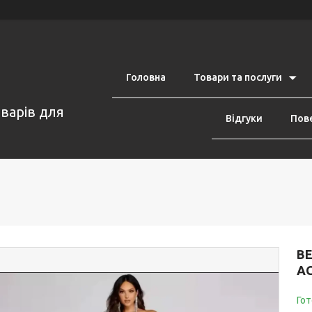
Головна
Товари та послуги
оварів для
Відгуки
Пове
ВЕ
А
Гот