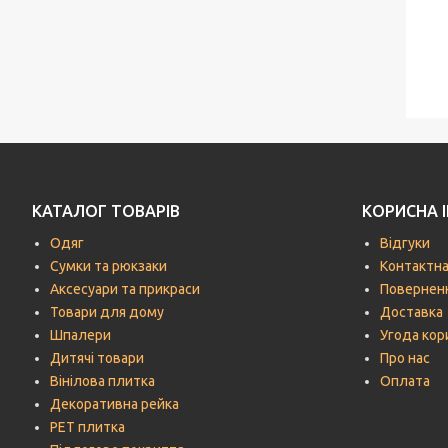
КАТАЛОГ ТОВАРІВ
КОРИСНА 
Одяг
Відгуки
Сумки та рюкзаки
Контактна
Аксесуари та прикраси
Поверненн
Товари для дому
Доставка
Шпалери
Угода кор
Дитячі товари
Про нас
Вінілова плитка
Оплата
Декоративна рейка
РЕТ плитка