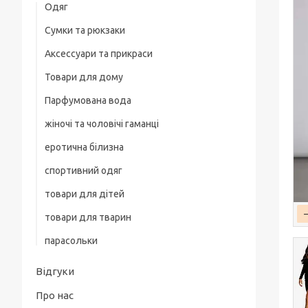
Одяг
Сумки та рюкзаки
Жіночий одяг
Аксессуари та прикраси
Жіночі піжами
Товари для дому
Біжутерія
Парфумована вода
жіночі та чоловічі гаманці
еротична білизна
спортивний одяг
товари для дітей
товари для тварин
парасольки
Відгуки
Про нас