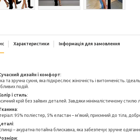
ис
Характеристики
Інформація для замовлення
Елегантна трикота
Сучасний дизайн і комфорт
:
ка та зручна сукня, яка підкреслює жіночність і витонченість. Ідеа
бливих подій.
Колір і стиль
:
сичний крій без зайвих деталей. Завдяки мінімалістичному стилю л
Тканина
:
еріал: 95% поліестер, 5% еластан – м’який, приємний до тіла, добре
еталі
:
спинці – акуратна потайна блискавка, яка забезпечує зручне одяганн
Розміри
: