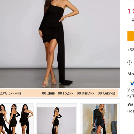
1 
1
+38
У к
0
0
0
0
0
0
0
0
–23%
Днів
Годин
Хвилин
Секунд
куп
п