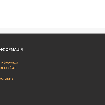
ІНФОРМАЦІЯ
 інформація
я та обмін
истувача