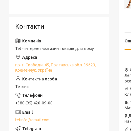
Контакти
Оп
Tet - інтернет-магазин товарів для дому
пр-т. Свободи, 45, Полтавська обл. 39623,
🌟
Кременчук, Україна
Лег
осо
Тетяна
🎨
Кла
🧵
+380 (95) 420-09-08
Мат
🔒
Д
tetinfo@gmail.com
На 
📏