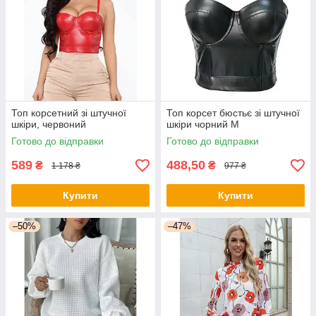
Топ корсетний зі штучної
Топ корсет бюстьє зі штучної
шкіри, червоний
шкіри чорний М
Готово до відправки
Готово до відправки
589
488,50
₴
₴
1 178 ₴
977 ₴
Купити
Купити
–50%
–47%