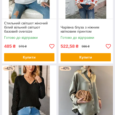
Стильний світшот жіночий
білий вільний світшот
Чарівна блуза з ніжним
базовий oversize
квітковим принтом
Готово до відправки
Готово до відправки
485
522,58
₴
₴
970 ₴
986 ₴
Купити
Купити
–42%
–40%