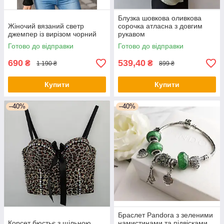
Блузка шовкова оливкова
Жіночий вязаний светр
сорочка атласна з довгим
джемпер із вирізом чорний
рукавом
Готово до відправки
Готово до відправки
690
539,40
₴
₴
1 190 ₴
899 ₴
Купити
Купити
–40%
–40%
Браслет Pandora з зеленими
Корсет бюстьє з щільною
намистинами та підвісками