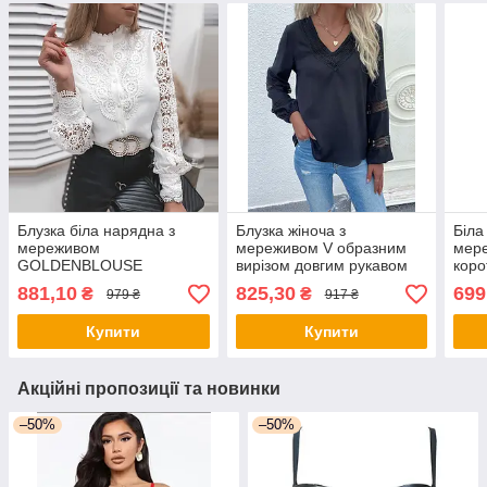
Блузка біла нарядна з
Блузка жіноча з
Біла
мереживом
мереживом V образним
мере
GOLDENBLOUSE
вирізом довгим рукавом
коро
чорна
881,10
825,30
699
₴
₴
979 ₴
917 ₴
Купити
Купити
Акційні пропозиції та новинки
–50%
–50%