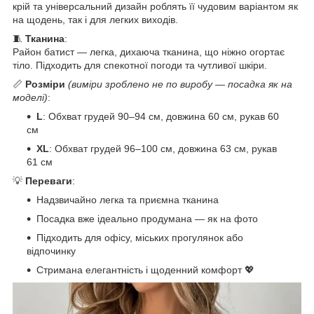
крій та універсальний дизайн роблять її чудовим варіантом як
на щодень, так і для легких виходів.
🧵
Тканина
:
Район батист — легка, дихаюча тканина, що ніжно огортає
тіло. Підходить для спекотної погоди та чутливої шкіри.
📏
Розміри
(виміри зроблено не по виробу — посадка як на
моделі)
:
L
: Обхват грудей 90–94 см, довжина 60 см, рукав 60
см
XL
: Обхват грудей 96–100 см, довжина 63 см, рукав
61 см
💡
Переваги
:
Надзвичайно легка та приємна тканина
Посадка вже ідеально продумана — як на фото
Підходить для офісу, міських прогулянок або
відпочинку
Стримана елегантність і щоденний комфорт 💖