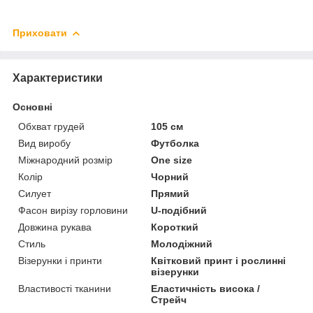
Приховати
Характеристики
Основні
Обхват грудей
105 см
Вид виробу
Футболка
Міжнародний розмір
One size
Колір
Чорний
Силует
Прямий
Фасон вирізу горловини
U-подібний
Довжина рукава
Короткий
Стиль
Молодіжний
Візерунки і принти
Квітковий принт і рослинні
візерунки
Властивості тканини
Еластичність висока /
Стрейч