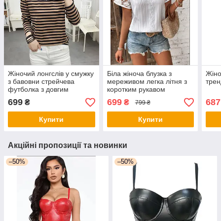
Жіночий лонгслів у смужку
Біла жіноча блузка з
Жіно
з бавовни стрейчева
мереживом легка літня з
трен
футболка з довгим
коротким рукавом
рукавом
699
699
687
₴
₴
799 ₴
Купити
Купити
Акційні пропозиції та новинки
–50%
–50%