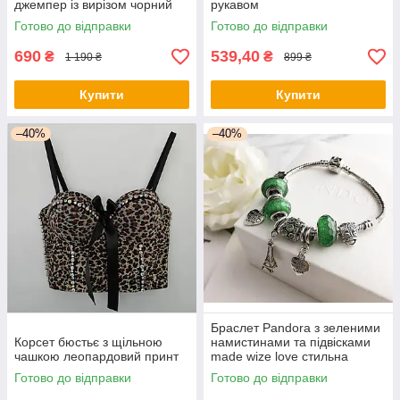
джемпер із вирізом чорний
рукавом
Готово до відправки
Готово до відправки
690
539,40
₴
₴
1 190 ₴
899 ₴
Купити
Купити
–40%
–40%
Браслет Pandora з зеленими
Корсет бюстьє з щільною
намистинами та підвісками
чашкою леопардовий принт
made wize love стильна
прикраса
Готово до відправки
Готово до відправки