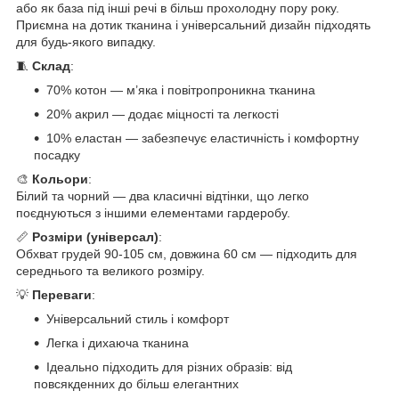
або як база під інші речі в більш прохолодну пору року.
Приємна на дотик тканина і універсальний дизайн підходять
для будь-якого випадку.
🧵
Склад
:
70% котон — м’яка і повітропроникна тканина
20% акрил — додає міцності та легкості
10% еластан — забезпечує еластичність і комфортну
посадку
🎨
Кольори
:
Білий та чорний — два класичні відтінки, що легко
поєднуються з іншими елементами гардеробу.
📏
Розміри (універсал)
:
Обхват грудей 90-105 см, довжина 60 см — підходить для
середнього та великого розміру.
💡
Переваги
:
Універсальний стиль і комфорт
Легка і дихаюча тканина
Ідеально підходить для різних образів: від
повсякденних до більш елегантних