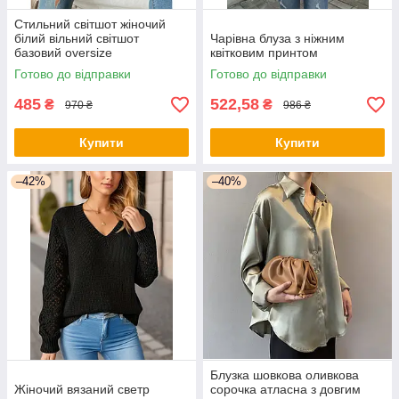
Стильний світшот жіночий
білий вільний світшот
Чарівна блуза з ніжним
базовий oversize
квітковим принтом
Готово до відправки
Готово до відправки
485
522,58
₴
₴
970 ₴
986 ₴
Купити
Купити
–42%
–40%
Блузка шовкова оливкова
Жіночий вязаний светр
сорочка атласна з довгим