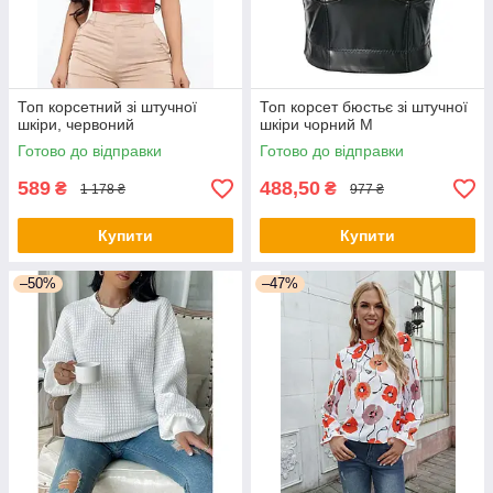
Топ корсетний зі штучної
Топ корсет бюстьє зі штучної
шкіри, червоний
шкіри чорний М
Готово до відправки
Готово до відправки
589
488,50
₴
₴
1 178 ₴
977 ₴
Купити
Купити
–50%
–47%