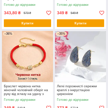
Готово до відправки
Готово до відправки
343,80
349
₴
₴
573 ₴
549 ₴
Купити
Купити
–36%
–35%
Браслет червона нитка
Легкі порожнисті сережки
жіночий чоловічий оберіг на
краплі з інкрустацією
руку від зглазу на удачу з
цирконієм
камінням стильний аксесуар
Готово до відправки
Готово до відправки
349
373
₴
₴
549 ₴
573 ₴