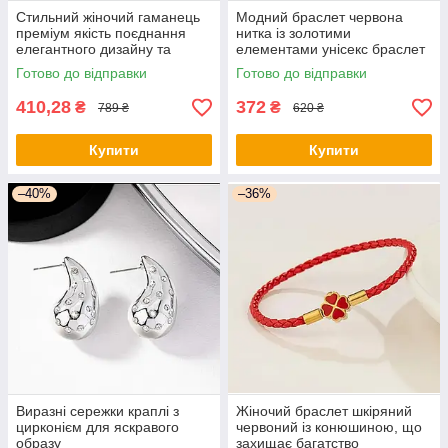
Стильний жіночий гаманець
Модний браслет червона
преміум якість поєднання
нитка із золотими
елегантного дизайну та
елементами унісекс браслет
функціональності
на удачу та захист
Готово до відправки
Готово до відправки
410,28
372
₴
₴
789 ₴
620 ₴
Купити
Купити
–40%
–36%
Виразні сережки краплі з
Жіночий браслет шкіряний
цирконієм для яскравого
червоний із конюшиною, що
образу
захищає багатство