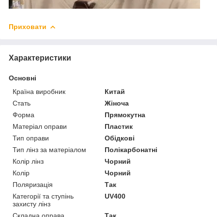
Приховати
Характеристики
Основні
Країна виробник
Китай
Стать
Жіноча
Форма
Прямокутна
Матеріал оправи
Пластик
Тип оправи
Обідкові
Тип лінз за матеріалом
Полікарбонатні
Колір лінз
Чорний
Колір
Чорний
Поляризація
Так
Категорії та ступінь
UV400
захисту лінз
Складна оправа
Так