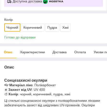
Доступна доставка
Колір
Чорний
Коричневий
Пудра
Хакі
Готово до відправки
Опис
Характеристики
Доставка
Оплата
Умови п
Опис
Сонцезахисні окуляри
👓
Матеріал лінз
: Полікарбонат
☀️
Захист від UV
: UV 400
🎨
Колір
: чорний, коричневий, пудра, хакі
Ці стильні сонцезахисні окуляри з полікарбонатними лінзами
забезпечують захист від шкідливих UV-променів. Окуляри