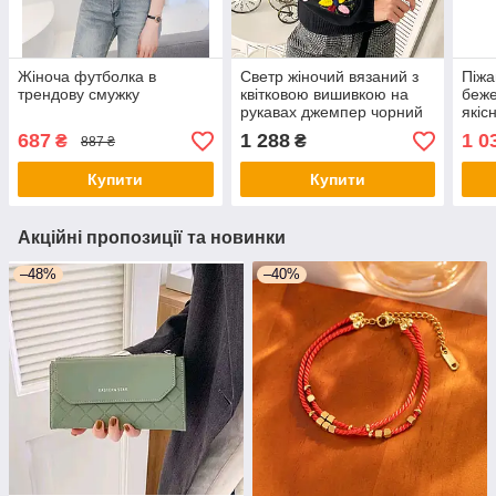
Жіноча футболка в
Светр жіночий вязаний з
Піжа
трендову смужку
квітковою вишивкою на
беже
рукавах джемпер чорний
якіс
теплий для жінок
дому
687
1 288
1 0
₴
₴
887 ₴
Купити
Купити
Акційні пропозиції та новинки
–48%
–40%