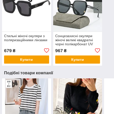
Стильні жіночі окуляри з
Сонцезахисні окуляри
поляризаційними лінзами
жіночі великі квадратні
чорні полікарбонат UV
захист
679
967
₴
₴
Купити
Купити
Подібні товари компанії