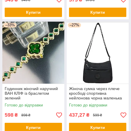
Купити
Купити
–33%
–27%
Годинник жіночий наручний
Жіноча сумка через плече
ВАН КЛІФ із браслетом
кросбоді спортивна
зелений
нейлонова чорна маленька
повсякденна сумка на
Готово до відправки
Готово до відправки
блискавці
598
437,27
₴
₴
898 ₴
599 ₴
Купити
Купити