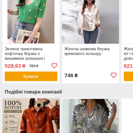
Зелена трикотажна
Жіноча шовкова блузка
Жіно
кофточка блузка з
кремового кольору
кіт і
вишивкою ромашок і
довг
перлинними ґудзиками
528,63
621
₴
789 ₴
746
₴
Купити
Подібні товари компанії