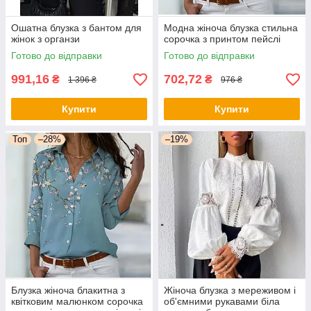
Ошатна блузка з бантом для
Модна жіноча блузка стильна
жінок з органзи
сорочка з принтом пейслі
Готово до відправки
Готово до відправки
991,16
702,72
₴
₴
1 396 ₴
976 ₴
Купити
Купити
Топ
–28%
–19%
Блузка жіноча блакитна з
Жіноча блузка з мереживом і
квітковим малюнком сорочка
об'ємними рукавами біла