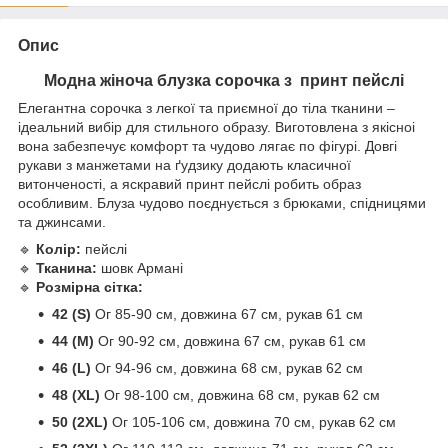
Опис
Модна жіноча блузка сорочка з принт пейслі
Елегантна сорочка з легкої та приємної до тіла тканини –
ідеальний вибір для стильного образу. Виготовлена з якісноі
вона забезпечує комфорт та чудово лягає по фігурі. Довгі
рукави з манжетами на ґудзику додають класичної
витонченості, а яскравий принт пейслі робить образ
особливим. Блуза чудово поєднується з брюками, спідницями
та джинсами.
🔹
Колір:
пейслі
🔹
Тканина:
шовк Армані
🔹
Розмірна сітка:
42 (S)
Ог 85-90 см, довжина 67 см, рукав 61 см
44 (M)
Ог 90-92 см, довжина 67 см, рукав 61 см
46 (L)
Ог 94-96 см, довжина 68 см, рукав 62 см
48 (XL)
Ог 98-100 см, довжина 68 см, рукав 62 см
50 (2XL)
Ог 105-106 см, довжина 70 см, рукав 62 см