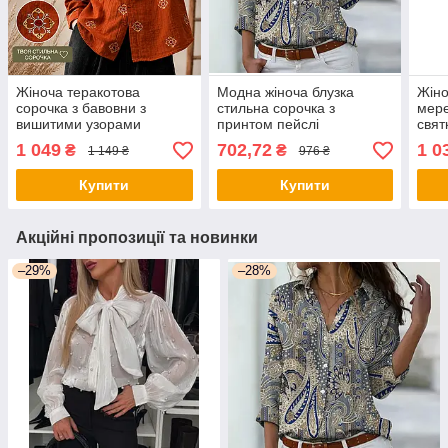
Жіноча теракотова
Модна жіноча блузка
Жіно
сорочка з бавовни з
стильна сорочка з
мер
вишитими узорами
принтом пейслі
свят
оверсайз блузка з довгим
рука
1 049
702,72
1 0
₴
₴
1 149 ₴
976 ₴
рукавом стиль бохо
вільний крій
Купити
Купити
Акційні пропозиції та новинки
–29%
–28%