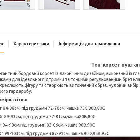
ис
Характеристики
Інформація для замовлення
Топ-корсет пуш-ап
гантний бордовий корсет із лаконічним дизайном, виконаний із гл
ками для ідеальної підтримки та тонкими регульованими бретелям
креслюють фігуру та створюють витончений образ. Чудовий вибір 
ого гардеробу.
мірна сітка:
г 84-88см, під грудьми 72-76см, чашка 75C,80B,80C
г 89-93см, під грудьми 77-81см,чашка80B,80C
г 94-98см,під грудьми 82-86см, чашка 90B,90C
Ог 99-103см, під грудьми 87-91см, чашка 90D,95B,95C