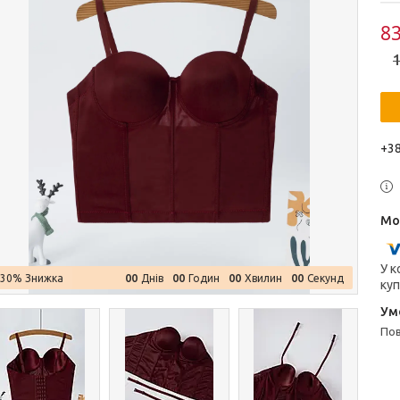
83
1
+38
У к
0
0
0
0
0
0
0
0
–30%
Днів
Годин
Хвилин
Секунд
куп
п