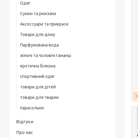
Одяг
Сумки та рюкзаки
Жіночий одяг
Аксессуари та прикраси
Жіночі піжами
Товари для дому
Біжутерія
Парфумована вода
жіночі та чоловічі гаманці
еротична білизна
спортивний одяг
товари для дітей
товари для тварин
парасольки
Відгуки
Про нас