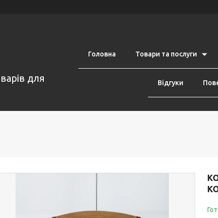
Головна
Товари та послуги
оварів для
Відгуки
Пове
КО
К
Гот