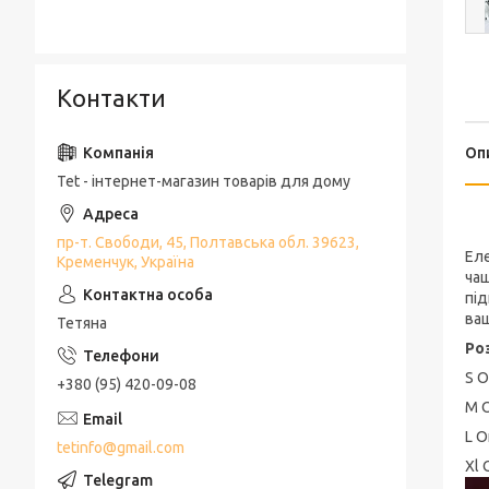
Контакти
Оп
Tet - інтернет-магазин товарів для дому
пр-т. Свободи, 45, Полтавська обл. 39623,
Еле
Кременчук, Україна
чаш
під
ваш
Тетяна
Роз
S О
+380 (95) 420-09-08
M О
L О
tetinfo@gmail.com
Xl 