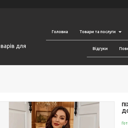
Головна
Товари та послуги
оварів для
Відгуки
Пове
П
Д
Гот