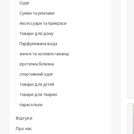
Одяг
Сумки та рюкзаки
Жіночий одяг
Аксессуари та прикраси
Жіночі піжами
Товари для дому
Біжутерія
Парфумована вода
жіночі та чоловічі гаманці
еротична білизна
спортивний одяг
товари для дітей
товари для тварин
парасольки
Відгуки
Про нас