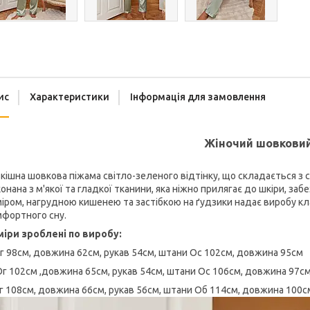
ис
Характеристики
Інформація для замовлення
Жіночий шовковий 
кішна шовкова піжама світло-зеленого відтінку, що складається з
онана з м'якої та гладкої тканини, яка ніжно прилягає до шкіри, з
іром, нагрудною кишенею та застібкою на ґудзики надає виробу кла
мфортного сну.
міри зроблені по виробу:
г 98см, довжина 62см, рукав 54см, штани Ос 102см, довжина 95см
г 102см ,довжина 65см, рукав 54см, штани Ос 106см, довжина 97с
г 108см, довжина 66см, рукав 56см, штани Об 114см, довжина 100