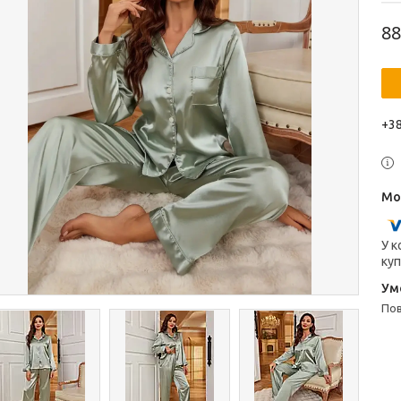
88
+38
У к
куп
п