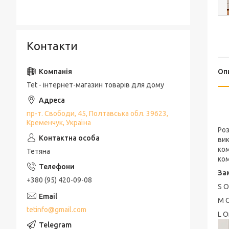
Контакти
Оп
Tet - інтернет-магазин товарів для дому
пр-т. Свободи, 45, Полтавська обл. 39623,
Кременчук, Україна
Роз
вик
ком
Тетяна
ко
За
+380 (95) 420-09-08
S О
М О
tetinfo@gmail.com
L О