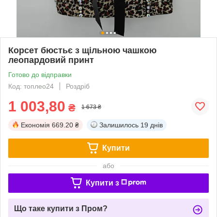
Корсет бюстьє з щільною чашкою
леопардовий принт
Готово до відправки
Код: топлео24
Роздріб
1 003,80
₴
1 673 ₴
Економія
669.20 ₴
Залишилось
19 днів
Купити
або
Купити з
Що таке купити з Пром?