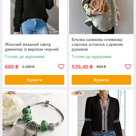
Блузка шовкова оливкова
Жіночий вязаний светр
сорочка атласна з довгим
джемпер із вирізом чорний
рукавом
Готово до відправки
Готово до відправки
690
539,40
₴
₴
1 190 ₴
899 ₴
Купити
Купити
–40%
–38%