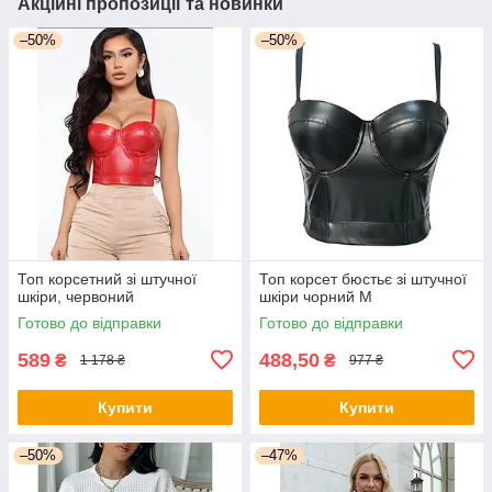
Акційні пропозиції та новинки
–50%
–50%
Топ корсетний зі штучної
Топ корсет бюстьє зі штучної
шкіри, червоний
шкіри чорний М
Готово до відправки
Готово до відправки
589
488,50
₴
₴
1 178 ₴
977 ₴
Купити
Купити
–50%
–47%