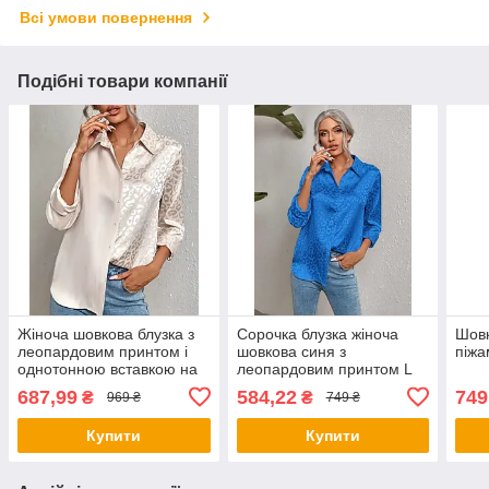
Всі умови повернення
Подібні товари компанії
Жіноча шовкова блузка з
Сорочка блузка жіноча
Шов
леопардовим принтом і
шовкова синя з
піжа
однотонною вставкою на
леопардовим принтом L
гудзиках XL
687,99
584,22
749
₴
₴
969 ₴
749 ₴
Купити
Купити