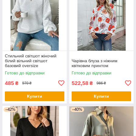
Стильний світшот жіночий
білий вільний світшот
Чарівна блуза з ніжним
базовий oversize
квітковим принтом
Готово до відправки
Готово до відправки
485
522,58
₴
₴
970 ₴
986 ₴
Купити
Купити
–42%
–40%