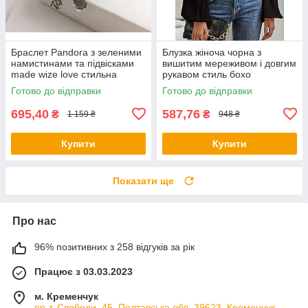
Браслет Pandora з зеленими
Блузка жіноча чорна з
намистинами та підвісками
вишитим мереживом і довгим
made wize love стильна
рукавом стиль бохо
прикраса
Готово до відправки
Готово до відправки
695,40
587,76
₴
₴
1 159 ₴
948 ₴
Купити
Купити
Показати ще
Про нас
96% позитивних з 258 відгуків за рік
Працює з 03.03.2023
м. Кременчук
пр-т. Свободи, 45, Полтавська обл. 39623, Кременчук,