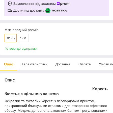
Замовлення під захистом
Доступна доставка
Міжнародний розмір
XS/S
S/M
Готово до відправки
Опис
Характеристики
Доставка
Оплата
Умови п
Опис
Корсет-
бюстьє з щільною чашкою
Яскравий та зухвалий корсет із леопардовим принтом,
прикрашений блискучими стразами для створення ефектного
образу. Модель доповнена атласним бантом і регульованими