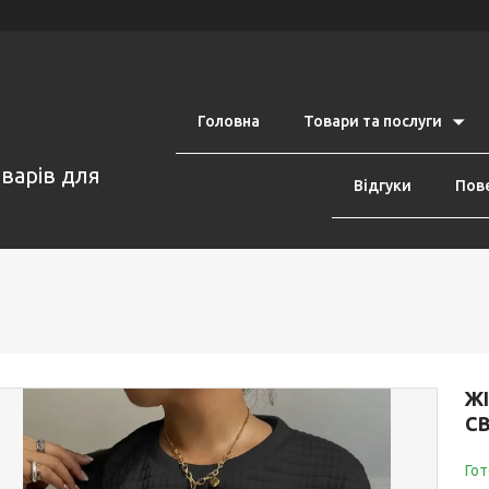
Головна
Товари та послуги
оварів для
Відгуки
Пове
Ж
С
Гот