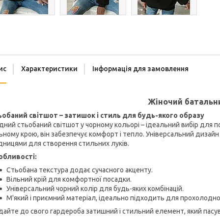
ис
Характеристики
Інформація для замовлення
Жіночий батальн
ьобаний світшот – затишок і стиль для будь-якого образу
ний стьобаний світшот у чорному кольорі – ідеальний вибір для п
ьному крою, він забезпечує комфорт і тепло. Універсальний дизай
дницями для створення стильних луків.
обливості:
Стьобана текстура додає сучасного акценту.
Вільний крій для комфортної посадки.
Універсальний чорний колір для будь-яких комбінацій.
М'який і приємний матеріал, ідеально підходить для прохолодно
айте до свого гардероба затишний і стильний елемент, який пасув