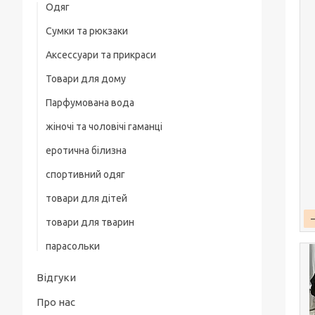
Одяг
Сумки та рюкзаки
Жіночий одяг
Аксессуари та прикраси
Жіночі піжами
Товари для дому
Біжутерія
Парфумована вода
жіночі та чоловічі гаманці
еротична білизна
спортивний одяг
товари для дітей
товари для тварин
парасольки
Відгуки
Про нас