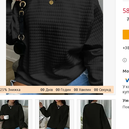
58
7
+38
У к
0
0
0
0
0
0
0
0
–25%
Днів
Годин
Хвилин
Секунд
куп
п