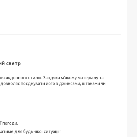
ий светр
овсякденного стилю. Завдяки м'якому матеріалу та
н дозволяє поєднувати його з джинсами, штанами чи
ї погоди.
атиме для будь-якої ситуації!