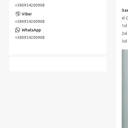
+380954200908
За
xl 
+380954200908
1xl
2xl
+380954200908
3xl