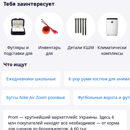
Тебя заинтересует
Футляры и
Инвентарь
Детали КШМ
Климатические
подставки для
для
комплексы
драгоценностей
гимнастики
Что ищут
Ежедневники школьные
K-pop руми костюм для анима
Бутсы Nike Air Zoom розовые
Футбольные ворота и фу
Prom — крупнейший маркетплейс Украины. Здесь 6
млн покупателей находят всё необходимое — от корма
для щенков до бронежилетов. А 60 тыс.