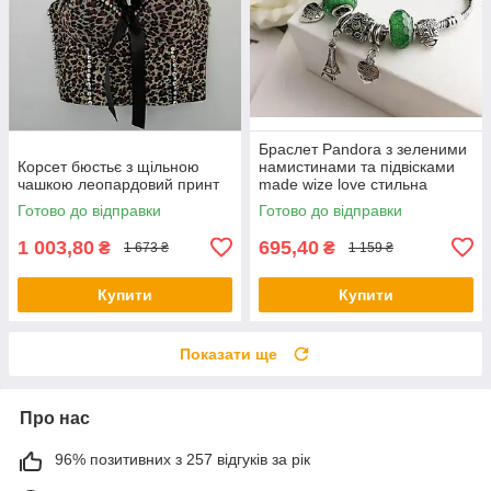
Браслет Pandora з зеленими
Корсет бюстьє з щільною
намистинами та підвісками
чашкою леопардовий принт
made wize love стильна
прикраса
Готово до відправки
Готово до відправки
1 003,80
695,40
₴
₴
1 673 ₴
1 159 ₴
Купити
Купити
Показати ще
Про нас
96% позитивних з 257 відгуків за рік