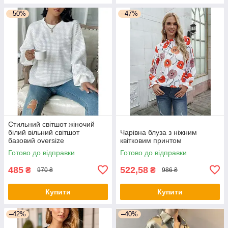
–50%
–47%
Стильний світшот жіночий
білий вільний світшот
Чарівна блуза з ніжним
базовий oversize
квітковим принтом
Готово до відправки
Готово до відправки
485
522,58
₴
₴
970 ₴
986 ₴
Купити
Купити
–42%
–40%