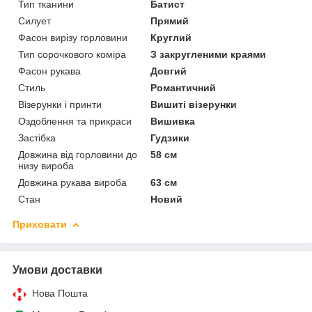
Тип тканини
Батист
Силует
Прямий
Фасон вирізу горловини
Круглий
Тип сорочкового коміра
З закругленими краями
Фасон рукава
Довгий
Стиль
Романтичний
Візерунки і принти
Вишиті візерунки
Оздоблення та прикраси
Вишивка
Застібка
Гудзики
Довжина від горловини до
58 см
низу вироба
Довжина рукава вироба
63 см
Стан
Новий
Приховати
Умови доставки
Нова Пошта