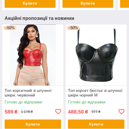
Купити
Купити
Акційні пропозиції та новинки
–50%
–50%
Топ корсетний зі штучної
Топ корсет бюстьє зі штучної
шкіри, червоний
шкіри чорний М
Готово до відправки
Готово до відправки
589
488,50
₴
₴
1 178 ₴
977 ₴
Купити
Купити