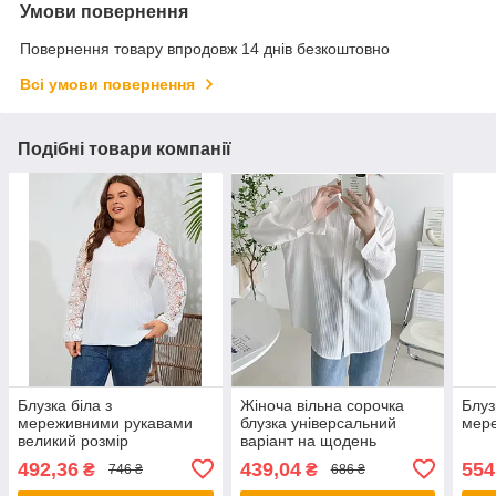
Умови повернення
Повернення товару впродовж 14 днів безкоштовно
Всі умови повернення
Подібні товари компанії
Блузка біла з
Жіноча вільна сорочка
Блуз
мереживними рукавами
блузка універсальний
мер
великий розмір
варіант на щодень
492,36
439,04
554
₴
₴
746 ₴
686 ₴