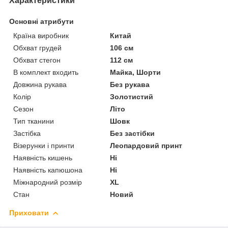
Характеристики
Основні атрибути
Країна виробник
Китай
Обхват грудей
106 см
Обхват стегон
112 см
В комплект входить
Майка, Шорти
Довжина рукава
Без рукава
Колір
Золотистий
Сезон
Літо
Тип тканини
Шовк
Застібка
Без застібки
Візерунки і принти
Леопардовий принт
Наявність кишень
Ні
Наявність капюшона
Ні
Міжнародний розмір
XL
Стан
Новий
Приховати