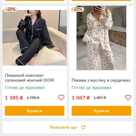
–22%
–22%
Піжамний комплект
сатиновий жіночий DIOR
Піжама з мусліну в сердечках
Готово до відправки
Готово до відправки
1 395
1 067
₴
₴
1 795 ₴
1 367 ₴
Купити
Купити
Показати ще