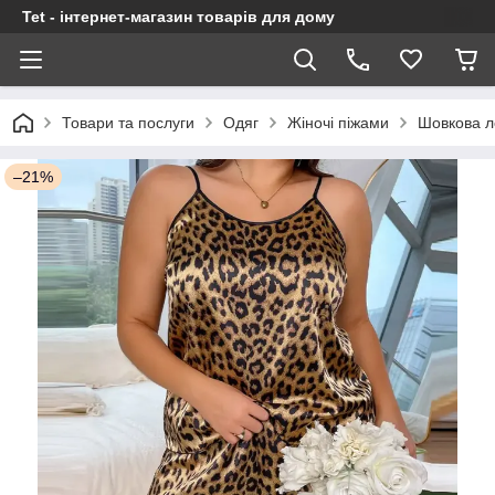
Tet - інтернет-магазин товарів для дому
Товари та послуги
Одяг
Жіночі піжами
Шовкова л
–21%