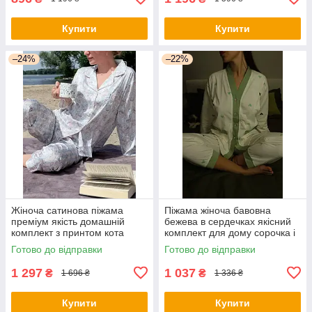
Купити
Купити
–24%
–22%
Жіноча сатинова піжама
Піжама жіноча бавовна
преміум якість домашній
бежева в сердечках якісний
комплект з принтом кота
комплект для дому сорочка і
штани
Готово до відправки
Готово до відправки
1 297
1 037
₴
₴
1 696 ₴
1 336 ₴
Купити
Купити