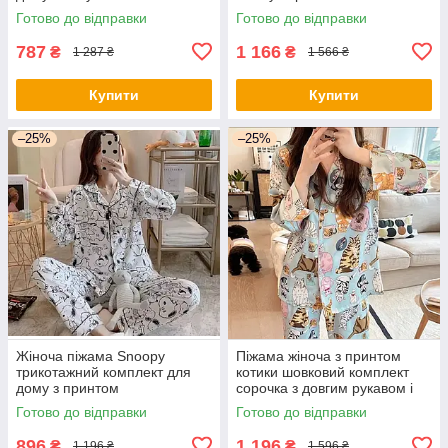
Готово до відправки
Готово до відправки
787
1 166
₴
₴
1 287 ₴
1 566 ₴
Купити
Купити
–25%
–25%
Жіноча піжама Snoopy
Піжама жіноча з принтом
трикотажний комплект для
котики шовковий комплект
дому з принтом
сорочка з довгим рукавом і
штани
Готово до відправки
Готово до відправки
896
1 196
₴
₴
1 196 ₴
1 596 ₴