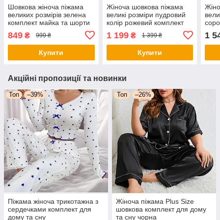
Шовкова жіноча піжама
Жіноча шовкова піжама
Жіно
великих розмірів зелена
великі розміри пудровий
вели
комплект майка та шорти
колір рожевий комплект
соро
домашній одяг для сну та
для дому сорочка і штани
шамп
849
1 199
1 5
₴
₴
999 ₴
1 399 ₴
відпочинку
та д
Купити
Купити
Акційні пропозиції та новинки
Топ
–39%
Топ
–26%
Піжама жіноча трикотажна з
Жіноча піжама Plus Size
сердечками комплект для
шовкова комплект для дому
дому та сну
та сну чорна