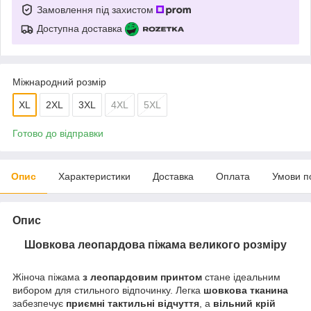
Замовлення під захистом
Доступна доставка
Міжнародний розмір
XL
2XL
3XL
4XL
5XL
Готово до відправки
Опис
Характеристики
Доставка
Оплата
Умови п
Опис
Шовкова леопардова піжама великого розміру
Жіноча піжама
з леопардовим принтом
стане ідеальним
вибором для стильного відпочинку. Легка
шовкова тканина
забезпечує
приємні тактильні відчуття
, а
вільний крій