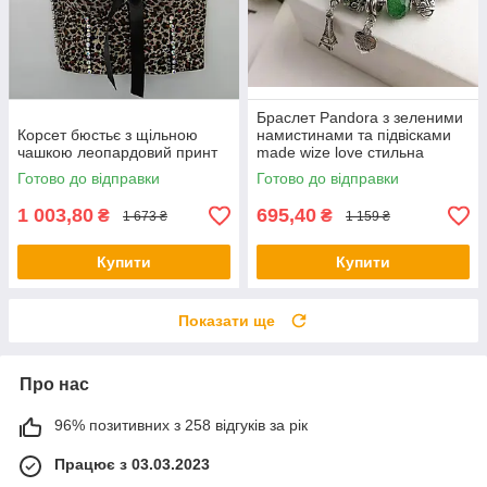
Браслет Pandora з зеленими
Корсет бюстьє з щільною
намистинами та підвісками
чашкою леопардовий принт
made wize love стильна
прикраса
Готово до відправки
Готово до відправки
1 003,80
695,40
₴
₴
1 673 ₴
1 159 ₴
Купити
Купити
Показати ще
Про нас
96% позитивних з 258 відгуків за рік
Працює з 03.03.2023