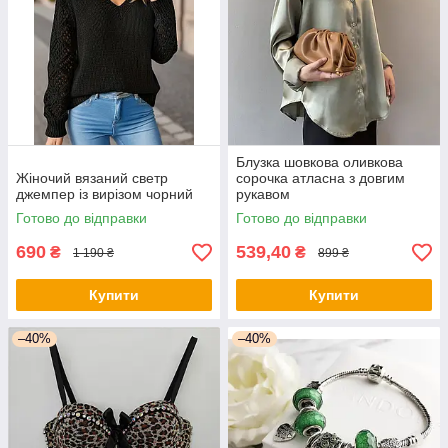
Блузка шовкова оливкова
Жіночий вязаний светр
сорочка атласна з довгим
джемпер із вирізом чорний
рукавом
Готово до відправки
Готово до відправки
690
539,40
₴
₴
1 190 ₴
899 ₴
Купити
Купити
–40%
–40%