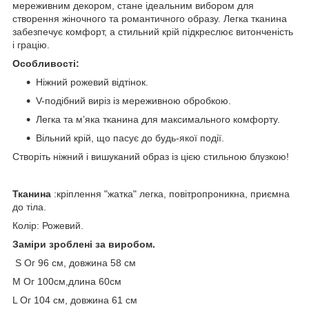
мереживним декором, стане ідеальним вибором для
створення жіночного та романтичного образу. Легка тканина
забезпечує комфорт, а стильний крій підкреслює витонченість
і грацію.
Особливості:
Ніжний рожевий відтінок.
V-подібний виріз із мереживною обробкою.
Легка та м’яка тканина для максимального комфорту.
Вільний крій, що пасує до будь-якої події.
Створіть ніжний і вишуканий образ із цією стильною блузкою!
Тканина
:кріплення "жатка" легка, повітропроникна, приємна
до тіла.
Колір: Рожевий.
Заміри зроблені за виробом.
S Ог 96 см, довжина 58 см
М Ог 100см,длина 60см
L Ог 104 см, довжина 61 см