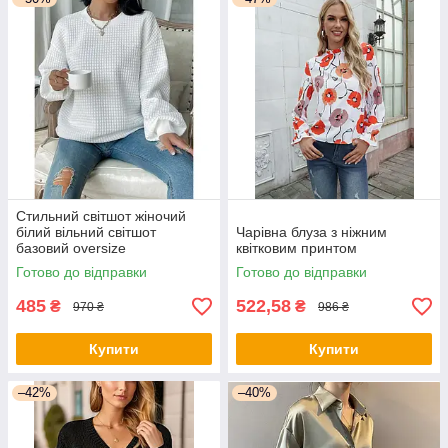
Стильний світшот жіночий
білий вільний світшот
Чарівна блуза з ніжним
базовий oversize
квітковим принтом
Готово до відправки
Готово до відправки
485
522,58
₴
₴
970 ₴
986 ₴
Купити
Купити
–42%
–40%