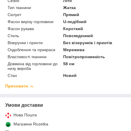
Сезон
Літо
Тип тканини
Жатка
Силует
Прямий
Фасон вирізу горловини
U-подібний
Фасон рукава
Короткий
Стиль
Повсякденний
Візерунки і принти
Без візерунків і принтів
Оздоблення та прикраси
Мережива
Властивості тканини
Повітропроникність
Довжина від горловини до
58 см
низу вироба
Стан
Новий
Приховати
Умови доставки
Нова Пошта
Магазини Rozetka