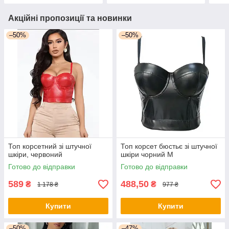
Акційні пропозиції та новинки
–50%
–50%
Топ корсетний зі штучної
Топ корсет бюстьє зі штучної
шкіри, червоний
шкіри чорний М
Готово до відправки
Готово до відправки
589
488,50
₴
₴
1 178 ₴
977 ₴
Купити
Купити
–50%
–47%