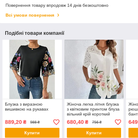
Повернення товару впродовж 14 днів безкоштовно
Всі умови повернення
Подібні товари компанії
Блузка з виразною
Жіноча легка літня блузка
Жіно
вишивкою на рукавах
з квітковим принтом блуза
рюш
вільний крій короткий
бант
рукав
елег
889,20
680,40
649
₴
₴
988 ₴
756 ₴
коро
повс
Купити
Купити
свят