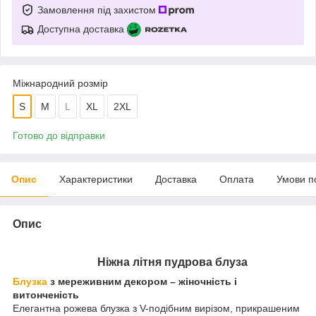
Замовлення під захистом
Доступна доставка
Міжнародний розмір
S
M
L
XL
2XL
Готово до відправки
Опис
Характеристики
Доставка
Оплата
Умови п
Опис
Ніжна літня пудрова блуза
Блузка
з мереживним декором – жіночність і
витонченість
Елегантна рожева блузка з V-подібним вирізом, прикрашеним