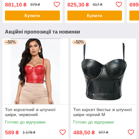
чорна
881,10
825,30
699
₴
₴
979 ₴
917 ₴
Купити
Купити
Акційні пропозиції та новинки
–50%
–50%
Топ корсетний зі штучної
Топ корсет бюстьє зі штучної
шкіри, червоний
шкіри чорний М
Готово до відправки
Готово до відправки
589
488,50
₴
₴
1 178 ₴
977 ₴