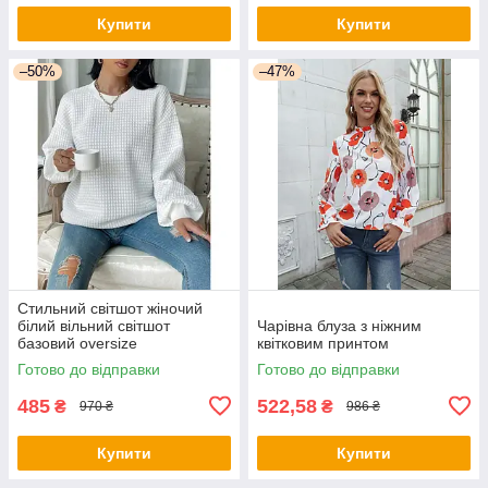
Купити
Купити
–50%
–47%
Стильний світшот жіночий
білий вільний світшот
Чарівна блуза з ніжним
базовий oversize
квітковим принтом
Готово до відправки
Готово до відправки
485
522,58
₴
₴
970 ₴
986 ₴
Купити
Купити