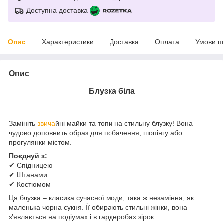
Доступна доставка
Опис
Характеристики
Доставка
Оплата
Умови п
Опис
Блузка біла
Замініть
звича
йні майки та топи на стильну блузку! Вона
чудово доповнить образ для побачення, шопінгу або
прогулянки містом.
Поєднуй з:
✔ Спідницею
✔ Штанами
✔ Костюмом
Ця блузка – класика сучасної моди, така ж незамінна, як
маленька чорна сукня. Її обирають стильні жінки, вона
з’являється на подіумах і в гардеробах зірок.