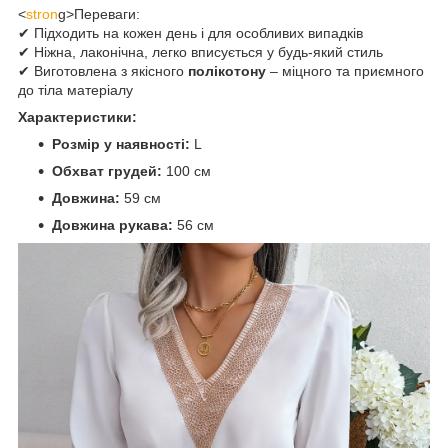
<
stron
g>Переваги:
✔ Підходить на кожен день і для особливих випадків
✔ Ніжна, лаконічна, легко вписується у будь-який стиль
✔ Виготовлена з якісного
полікотону
– міцного та приємного
до тіла матеріалу
Характеристики:
Розмір у наявності:
L
Обхват грудей:
100 см
Довжина:
59 см
Довжина рукава:
56 см