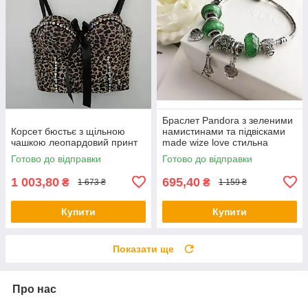
Браслет Pandora з зеленими
Корсет бюстьє з щільною
намистинами та підвісками
чашкою леопардовий принт
made wize love стильна
прикраса
Готово до відправки
Готово до відправки
1 003,80
695,40
₴
₴
1 673 ₴
1 159 ₴
Купити
Купити
Показати ще
Про нас