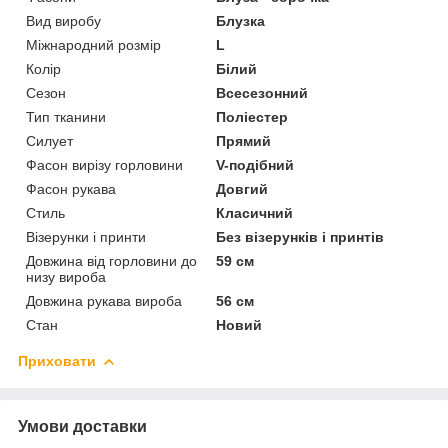
Вид виробу
Блузка
Міжнародний розмір
L
Колір
Білий
Сезон
Всесезонний
Тип тканини
Поліестер
Силует
Прямий
Фасон вирізу горловини
V-подібний
Фасон рукава
Довгий
Стиль
Класичний
Візерунки і принти
Без візерунків і принтів
Довжина від горловини до
59 см
низу вироба
Довжина рукава вироба
56 см
Стан
Новий
Приховати
Умови доставки