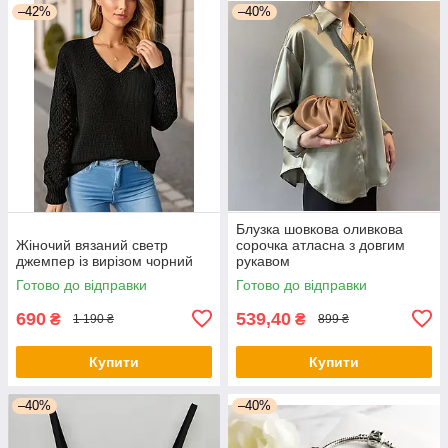
–42%
–40%
Блузка шовкова оливкова
Жіночий вязаний светр
сорочка атласна з довгим
джемпер із вирізом чорний
рукавом
Готово до відправки
Готово до відправки
690
539,40
₴
₴
1 190 ₴
899 ₴
Купити
Купити
–40%
–40%