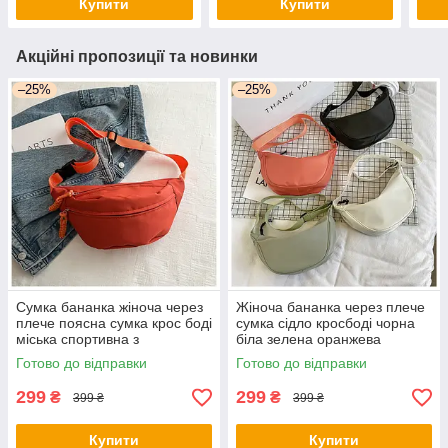
Купити
Купити
Акційні пропозиції та новинки
–25%
–25%
Сумка бананка жіноча через
Жіноча бананка через плече
плече поясна сумка крос боді
сумка сідло кросбоді чорна
міська спортивна з
біла зелена оранжева
регульованим ремнем
Готово до відправки
Готово до відправки
299
299
₴
₴
399 ₴
399 ₴
Купити
Купити