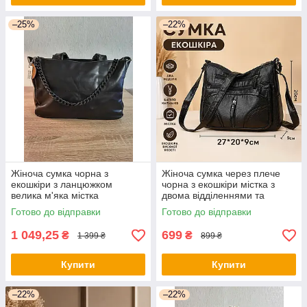
–25%
–22%
Жіноча сумка чорна з
Жіноча сумка через плече
екошкіри з ланцюжком
чорна з екошкіри містка з
велика м'яка містка
двома відділеннями та
повсякденна в руку та на
багатьма кишенями на
Готово до відправки
Готово до відправки
плече
блискавці
1 049,25
699
₴
₴
1 399 ₴
899 ₴
Купити
Купити
–22%
–22%