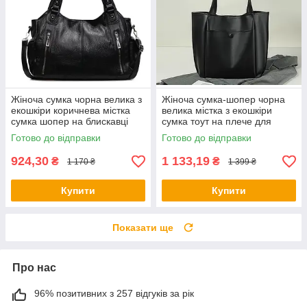
Жіноча сумка чорна велика з
Жіноча сумка-шопер чорна
екошкіри коричнева містка
велика містка з екошкіри
сумка шопер на блискавці
сумка тоут на плече для
повсякденна сумка для
роботи та покупок goldenbg
Готово до відправки
Готово до відправки
роботи навчання
924,30
1 133,19
₴
₴
1 170 ₴
1 399 ₴
Купити
Купити
Показати ще
Про нас
96% позитивних з 257 відгуків за рік