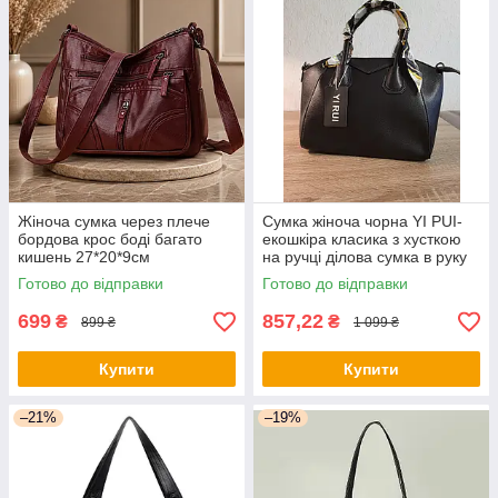
Жіноча сумка через плече
Сумка жіноча чорна YI PUI-
бордова крос боді багато
екошкіра класика з хусткою
кишень 27*20*9см
на ручці ділова сумка в руку
та на плече
Готово до відправки
Готово до відправки
699
857,22
₴
₴
899 ₴
1 099 ₴
Купити
Купити
–21%
–19%