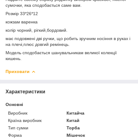
сумочки, яка сподобається саме вам.
Розмір 33*26*12
кожзам варенка
колір чорний, рігкий,бордовий.
має подовжені дві ручки, що робить зручним носіння в руках і
на плечі,плюс довгий ремінець.
Модель сподобається шанувальникам великої колекції
кишень.
Приховати
Характеристики
Основні
Виробник
Китайча
Країна виробник
Китай
Тип сумки
Торба
Форма
Мішечок