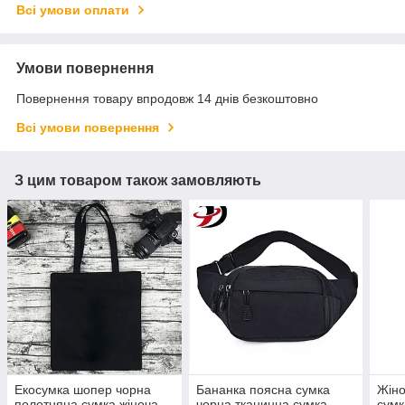
Всі умови оплати
Умови повернення
Повернення товару впродовж 14 днів безкоштовно
Всі умови повернення
З цим товаром також замовляють
Екосумка шопер чорна
Бананка поясна сумка
Жіно
полотняна сумка жіноча
чорна тканинна сумка
сумк