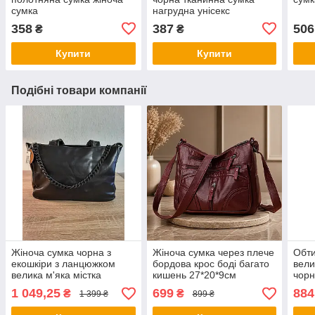
сумка
нагрудна унісекс
358
387
506
₴
₴
Купити
Купити
Подібні товари компанії
Жіноча сумка чорна з
Жіноча сумка через плече
Обти
екошкіри з ланцюжком
бордова крос боді багато
вели
велика м'яка містка
кишень 27*20*9см
чорн
повсякденна в руку та на
деко
1 049,25
699
884
₴
₴
1 399 ₴
899 ₴
плече