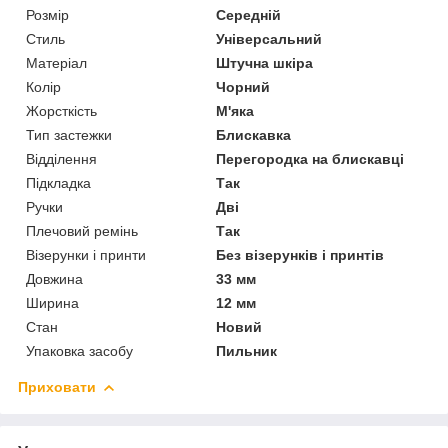
Розмір
Середній
Стиль
Універсальний
Матеріал
Штучна шкіра
Колір
Чорний
Жорсткість
М'яка
Тип застежки
Блискавка
Відділення
Перегородка на блискавці
Підкладка
Так
Ручки
Дві
Плечовий ремінь
Так
Візерунки і принти
Без візерунків і принтів
Довжина
33 мм
Ширина
12 мм
Стан
Новий
Упаковка засобу
Пильник
Приховати