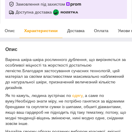
Замовлення під захистом
Доступна доставка
Опис
Характеристики
Доставка
Оплата
Умови 
Опис
Варена шкіра-шкіра рослинного дублення, що вирізняється за
особливої міцності та жорсткості достатньою
легкістю.Благодаря застосування сучасних технологій, цей
матеріал за своїми властивостями максимально наближений
до натуральної шкіри, призначений величезний кількістю
дизайнів.
Як то кажуть, людина зустрічає по
одягу
, а саме по
вуму.Необхідно знати міру, не потрібно ганятися за відомими
брендами та скупляти сумки із шипами, обшиті діамантами,
якщо ваш гардероб не підходить під таку тематику, потоку, що
модні тенденції-віщень змінюючи, нині модно одне, сніданки
зовсім інше.
Надайте своєму образу родзинку вибором красивої, якісної