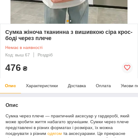
Сумка жіноча тканинна з вишивкою сіра крос-
боді через плече
Немає в наявності
Код: выш 67
Роздріб
476
₴
Опис
Характеристики
Доставка
Оплата
Умови п
Опис
Сумка через плече — практичний аксесуар у гардеробі, який
може зробити життя набагато зручнішим. Сумки через плече
представлені в різних форматах і розмірах, їх можна
поєднувати з різним
одягом
та аксесуарами. Це прекрасне