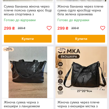
Сумка бананка жіноча через
Жіноча бананка через плече
плече поясна сумка крос боді
сумка сідло кросбоді чорна
міська спортивна з
біла зелена оранжева
регульованим ремнем
Готово до відправки
Готово до відправки
299
299
₴
₴
399 ₴
399 ₴
Купити
Купити
–25%
–22%
Жіноча сумка чорна з
Жіноча сумка через плече
екошкіри з ланцюжком
чорна з екошкіри містка з