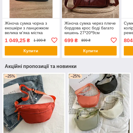
Жіноча сумка чорна з
Жіноча сумка через плече
Сумк
екошкіри з ланцюжком
бордова крос боді багато
колі
велика м'яка містка
кишень 27*20*9см
реме
повсякденна в руку та на
1 049,25
699
804
₴
₴
1 399 ₴
899 ₴
плече
Купити
Купити
Акційні пропозиції та новинки
–25%
–25%