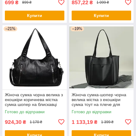
699
857,22
₴
₴
899 ₴
1 099 ₴
Купити
Купити
–21%
–19%
Жіноча сумка чорна велика з
Жіноча сумка-шопер чорна
екошкіри коричнева містка
велика містка з екошкіри
сумка шопер на блискавці
сумка тоут на плече для
повсякденна сумка для
роботи та покупок goldenbg
Готово до відправки
Готово до відправки
роботи навчання
924,30
1 133,19
₴
₴
1 170 ₴
1 399 ₴
Купити
Купити