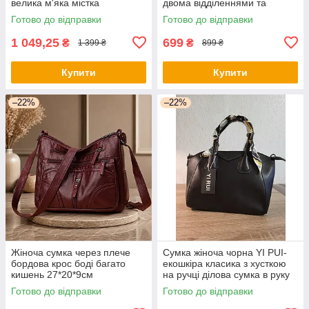
велика м'яка містка
двома відділеннями та
повсякденна в руку та на
багатьма кишенями на
Готово до відправки
Готово до відправки
плече
блискавці
1 049,25
699
₴
₴
1 399 ₴
899 ₴
Купити
Купити
–22%
–22%
Жіноча сумка через плече
Сумка жіноча чорна YI PUI-
бордова крос боді багато
екошкіра класика з хусткою
кишень 27*20*9см
на ручці ділова сумка в руку
та на плече
Готово до відправки
Готово до відправки