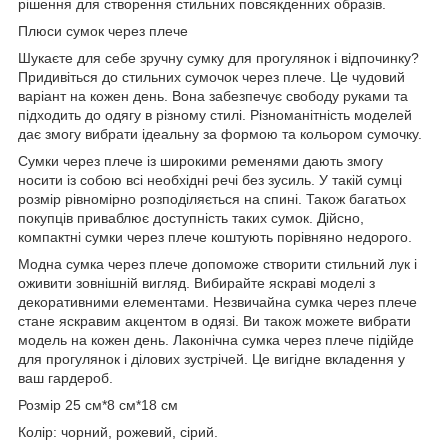
рішення для створення стильних повсякденних образів.
Плюси сумок через плече
Шукаєте для себе зручну сумку для прогулянок і відпочинку?
Придивіться до стильних сумочок через плече. Це чудовий
варіант на кожен день. Вона забезпечує свободу руками та
підходить до одягу в різному стилі. Різноманітність моделей
дає змогу вибрати ідеальну за формою та кольором сумочку.
Сумки через плече із широкими ременями дають змогу
носити із собою всі необхідні речі без зусиль. У такій сумці
розмір рівномірно розподіляється на спині. Також багатьох
покупців приваблює доступність таких сумок. Дійсно,
компактні сумки через плече коштують порівняно недорого.
Модна сумка через плече допоможе створити стильний лук і
оживити зовнішній вигляд. Вибирайте яскраві моделі з
декоративними елементами. Незвичайна сумка через плече
стане яскравим акцентом в одязі. Ви також можете вибрати
модель на кожен день. Лаконічна сумка через плече підійде
для прогулянок і ділових зустрічей. Це вигідне вкладення у
ваш гардероб.
Розмір 25 см*8 см*18 см
Колір: чорний, рожевий, сірий.