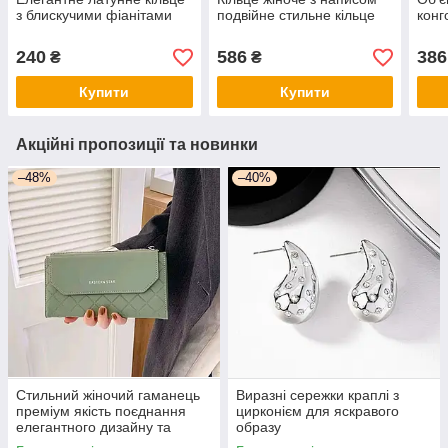
з блискучими фіанітами
подвійне стильне кільце
конг
240
586
386
₴
₴
Купити
Купити
Акційні пропозиції та новинки
–48%
–40%
Стильний жіночий гаманець
Виразні сережки краплі з
преміум якість поєднання
цирконієм для яскравого
елегантного дизайну та
образу
функціональності