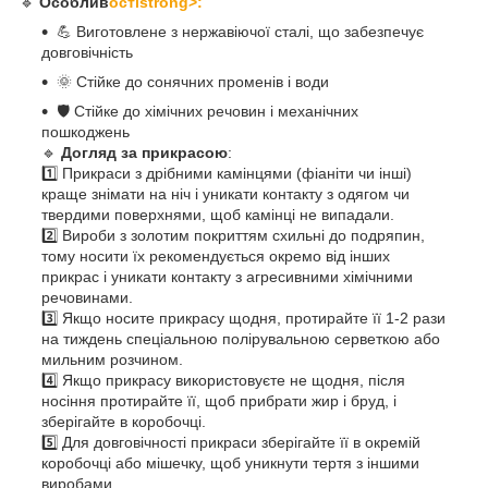
🔹
Особлив
остіstrong>:
💪 Виготовлене з нержавіючої сталі, що забезпечує
довговічність
🌞 Стійке до сонячних променів і води
🛡️ Стійке до хімічних речовин і механічних
пошкоджень
🔹
Догляд за прикрасою
:
1️⃣ Прикраси з дрібними камінцями (фіаніти чи інші)
краще знімати на ніч і уникати контакту з одягом чи
твердими поверхнями, щоб камінці не випадали.
2️⃣ Вироби з золотим покриттям схильні до подряпин,
тому носити їх рекомендується окремо від інших
прикрас і уникати контакту з агресивними хімічними
речовинами.
3️⃣ Якщо носите прикрасу щодня, протирайте її 1-2 рази
на тиждень спеціальною полірувальною серветкою або
мильним розчином.
4️⃣ Якщо прикрасу використовуєте не щодня, після
носіння протирайте її, щоб прибрати жир і бруд, і
зберігайте в коробочці.
5️⃣ Для довговічності прикраси зберігайте її в окремій
коробочці або мішечку, щоб уникнути тертя з іншими
виробами.