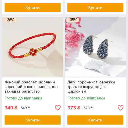
Купити
Купити
–36%
–35%
Жіночий браслет шкіряний
Легкі порожнисті сережки
червоний із конюшиною, що
краплі з інкрустацією
захищає багатство
цирконієм
Готово до відправки
Готово до відправки
349
373
₴
₴
549 ₴
573 ₴
Купити
Купити