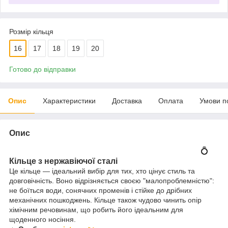
Розмір кільця
16
17
18
19
20
Готово до відправки
Опис
Характеристики
Доставка
Оплата
Умови п
Опис
💍
Кільце з нержавіючої сталі
Це кільце — ідеальний вибір для тих, хто цінує стиль та
довговічність. Воно відрізняється своєю "малопроблемністю":
не боїться води, сонячних променів і стійке до дрібних
механічних пошкоджень. Кільце також чудово чинить опір
хімічним речовинам, що робить його ідеальним для
щоденного носіння.