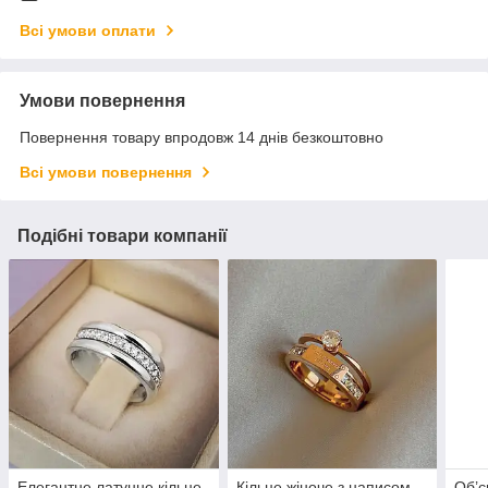
Всі умови оплати
Умови повернення
Повернення товару впродовж 14 днів безкоштовно
Всі умови повернення
Подібні товари компанії
Елегантне латунне кільце
Кільце жіноче з написом
Об’є