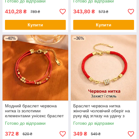
Готово до відправки
Готово до відправки
410,28
343,80
₴
₴
789 ₴
573 ₴
Купити
Купити
–40%
–36%
Модний браслет червона
Браслет червона нитка
нитка із золотими
жіночий чоловічий оберіг на
елементами унісекс браслет
руку від зглазу на удачу з
на удачу та захист
камінням стильний аксесуар
Готово до відправки
Готово до відправки
372
349
₴
₴
620 ₴
549 ₴