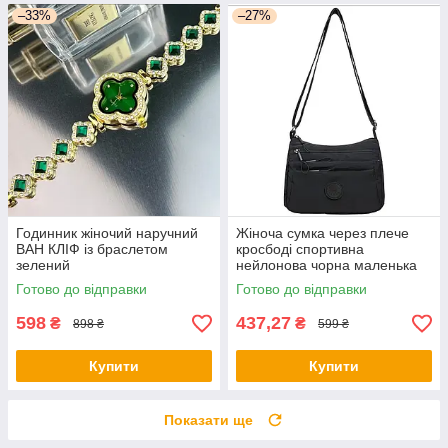
–33%
–27%
Годинник жіночий наручний
Жіноча сумка через плече
ВАН КЛІФ із браслетом
кросбоді спортивна
зелений
нейлонова чорна маленька
повсякденна сумка на
Готово до відправки
Готово до відправки
блискавці
598
437,27
₴
₴
898 ₴
599 ₴
Купити
Купити
Показати ще