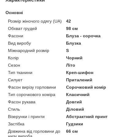
Основні
Розмір жіночого одягу (UA)
42
Обхват грудей
98 см
Фасони
Блуза - сорочка
Вид виробу
Блузка
Міжнародний розмір
S
Колір
Чорний
Сезон
Літо
Тип тканини
Креп-шифон
Силует
Приталений
Фасон вирізу горловини
Сорочковий комір
Тип сорочкового коміра
Класичний
Фасон рукава
Довгий
Стиль
Діловий
Візерунки і принти
Абстрактний принт
Застібка
Гудзики
Довжина від горловини до
66 см
низу вироба