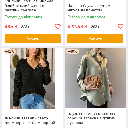
Стильний світшот жіночий
білий вільний світшот
Чарівна блуза з ніжним
базовий oversize
квітковим принтом
Готово до відправки
Готово до відправки
485
522,58
₴
₴
970 ₴
986 ₴
Купити
Купити
–42%
–40%
Блузка шовкова оливкова
Жіночий вязаний светр
сорочка атласна з довгим
джемпер із вирізом чорний
рукавом