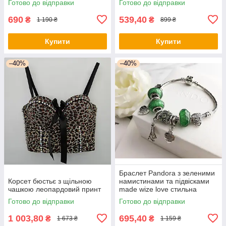
Готово до відправки
Готово до відправки
690
539,40
₴
₴
1 190 ₴
899 ₴
Купити
Купити
–40%
–40%
Браслет Pandora з зеленими
Корсет бюстьє з щільною
намистинами та підвісками
чашкою леопардовий принт
made wize love стильна
прикраса
Готово до відправки
Готово до відправки
1 003,80
695,40
₴
₴
1 673 ₴
1 159 ₴