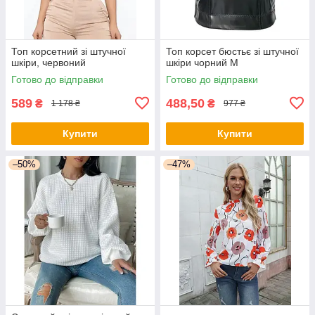
Топ корсетний зі штучної
Топ корсет бюстьє зі штучної
шкіри, червоний
шкіри чорний М
Готово до відправки
Готово до відправки
589
488,50
₴
₴
1 178 ₴
977 ₴
Купити
Купити
–50%
–47%