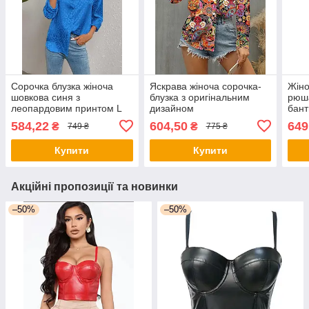
Сорочка блузка жіноча
Яскрава жіноча сорочка-
Жіно
шовкова синя з
блузка з оригінальним
рюш
леопардовим принтом L
дизайном
бант
елег
584,22
604,50
649
₴
₴
749 ₴
775 ₴
коро
повс
Купити
Купити
свят
Акційні пропозиції та новинки
–50%
–50%