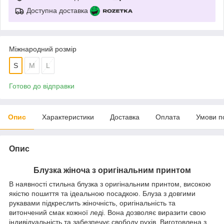
Доступна доставка
Міжнародний розмір
S
M
L
Готово до відправки
Опис
Характеристики
Доставка
Оплата
Умови п
Опис
Блузка жіноча з оригінальним принтом
В наявності стильна блузка з оригінальним принтом, високою
якістю пошиття та ідеальною посадкою. Блуза з довгими
рукавами підкреслить жіночність, оригінальність та
витончений смак кожної леді. Вона дозволяє виразити свою
індивідуальність та забезпечує свободу рухів. Виготовлена з