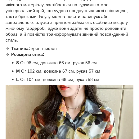
якісного матеріалу, застібається на ґудзики та має
універсальний крій, що чудово поєднується як зі спідницею,
так і з брюками. Блузу можна носити навипуск або
заправленою. Блузки з принтом займають особливе місце у
жіночому гардеробі, адже вони здатні не просто доповнити
образ, а й повністю трансформувати звичний повсякденний
стиль.
🔹
Тканина:
креп-шифон
🔹
Розмірна сітка:
S
Ог 98 см, довжина 66 см, рукав 56 см
M
Ог 102 см, довжина 67 см, рукав 57 см
L
Ог 104 см, довжина 68 см, рукав 58 см